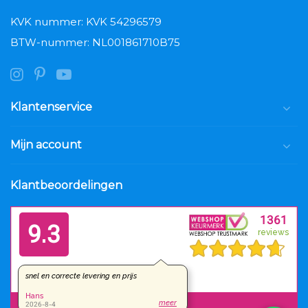
KVK nummer: KVK 54296579
BTW-nummer: NL001861710B75
Klantenservice
Mijn account
Klantbeoordelingen