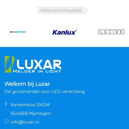
Witte verlichting
(234)
Welkom bij Luxar
Dé groothandel voor LED verlichting
Kerkenbos 1063M
6546BB Nijmegen
info@luxar.nl