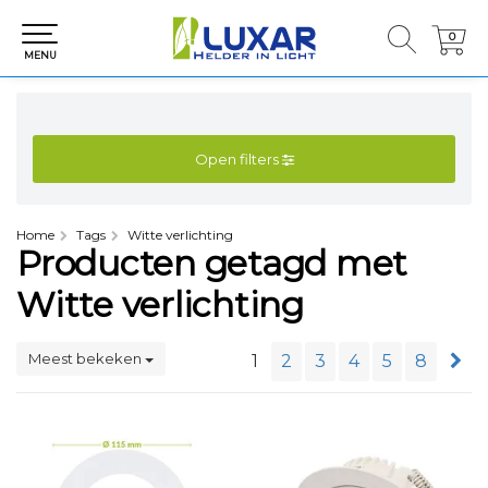
0
0
MENU
Open filters
Home
Tags
Witte verlichting
Producten getagd met
Witte verlichting
Meest bekeken
1
2
3
4
5
8