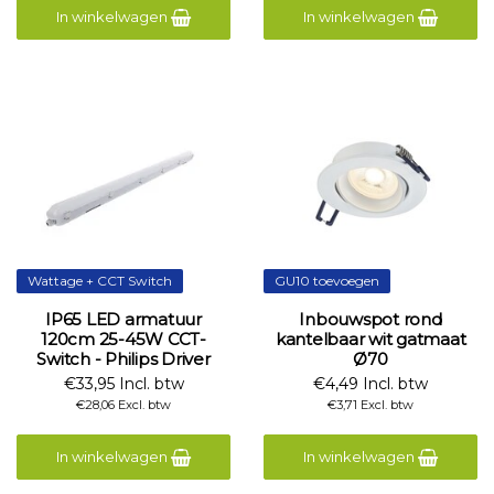
In winkelwagen
In winkelwagen
Wattage + CCT Switch
GU10 toevoegen
IP65 LED armatuur
Inbouwspot rond
120cm 25-45W CCT-
kantelbaar wit gatmaat
Switch - Philips Driver
Ø70
€33,95 Incl. btw
€4,49 Incl. btw
€28,06 Excl. btw
€3,71 Excl. btw
In winkelwagen
In winkelwagen