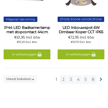
Magazijn opruiming
2700K 3000K 4000K 5700K
IP44 LED Badkamerlamp
LED Inbouwspot 6W
met stopcontact 44cm
Dimbaar Koper CCT IP65
€61,95 Incl. btw
€12,95 Incl. btw
€51,20 Excl. btw
€10,70 Excl. btw
In winkelwagen
In winkelwagen
Meest bekeken
1
2
3
4
5
8