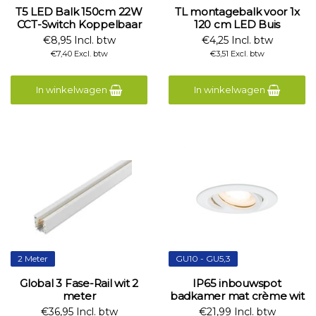
T5 LED Balk 150cm 22W
TL montagebalk voor 1x
CCT-Switch Koppelbaar
120 cm LED Buis
€8,95 Incl. btw
€4,25 Incl. btw
€7,40 Excl. btw
€3,51 Excl. btw
In winkelwagen
In winkelwagen
2 Meter
GU10 - GU5,3
Global 3 Fase-Rail wit 2
IP65 inbouwspot
meter
badkamer mat crème wit
€36,95 Incl. btw
€21,99 Incl. btw