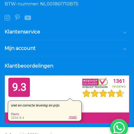
BTW-nummer: NL001861710B75
Klantenservice
Mijn account
Klantbeoordelingen