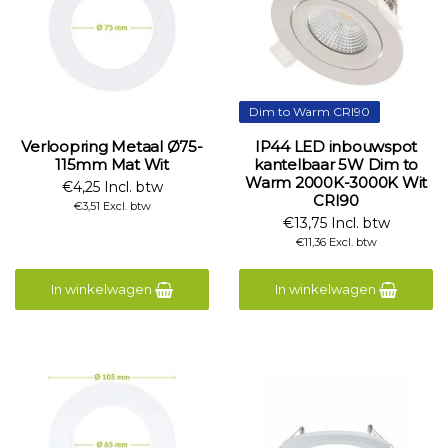
Dim to Warm CRI90
Verloopring Metaal Ø75-
IP44 LED inbouwspot
115mm Mat Wit
kantelbaar 5W Dim to
Warm 2000K-3000K Wit
€4,25 Incl. btw
CRI90
€3,51 Excl. btw
€13,75 Incl. btw
€11,36 Excl. btw
In winkelwagen
In winkelwagen