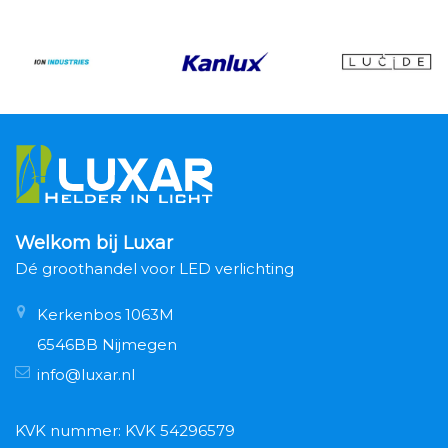
Welkom bij Luxar
Dé groothandel voor LED verlichting
Kerkenbos 1063M
6546BB Nijmegen
info@luxar.nl
KVK nummer: KVK 54296579