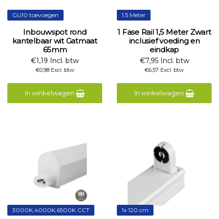
GU10 toevoegen
1.5 Meter
Inbouwspot rond
1 Fase Rail 1,5 Meter Zwart
kantelbaar wit Gatmaat
inclusief voeding en
65mm
eindkap
€1,19 Incl. btw
€7,95 Incl. btw
€0,98 Excl. btw
€6,57 Excl. btw
In winkelwagen
In winkelwagen
3000K,4000K,6500K CCT
1x 120 cm