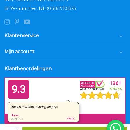
BTW-nummer: NL001861710B75
Klantenservice
Mijn account
Klantbeoordelingen