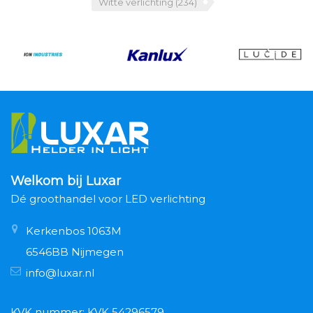
Witte verlichting
(234)
Welkom bij Luxar
Dé groothandel voor LED verlichting
Kerkenbos 1063M
6546BB Nijmegen
info@luxar.nl
KVK nummer: KVK 54296579