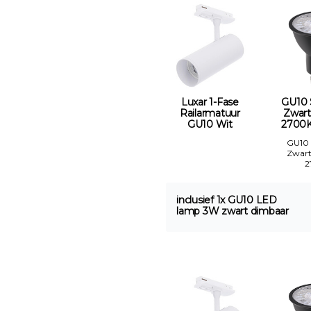
Luxar 1-Fase
GU10
Railarmatuur
Zwart
GU10 Wit
2700K
GU10
Zwar
2
inclusief 1x GU10 LED
lamp 3W zwart dimbaar