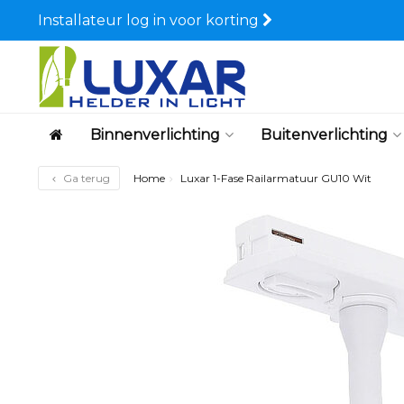
Installateur log in voor korting
Binnenverlichting
Buitenverlichting
Ga terug
Home
Luxar 1-Fase Railarmatuur GU10 Wit