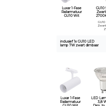
Luxar 1-Fase
GU10
Railarmatuur
Zwart
GU10 Wit
2700K
GU10
Zwart
2
inclusief 1x GU10 LED
lamp 7W zwart dimbaar
Luxar 1-Fase
LED Lam
Railarmatuur
3,8 
GU10 Wit
Dim_to