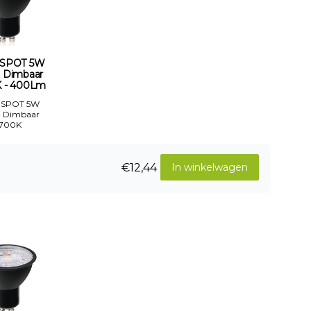
 SPOT 5W
 Dimbaar
 - 400Lm
 SPOT 5W
t Dimbaar
700K
€12,44
In winkelwagen