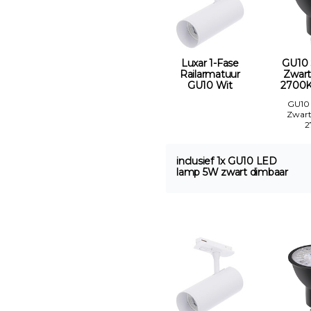
Luxar 1-Fase
GU10
Railarmatuur
Zwart
GU10 Wit
2700K
GU10
Zwar
2
inclusief 1x GU10 LED
lamp 5W zwart dimbaar