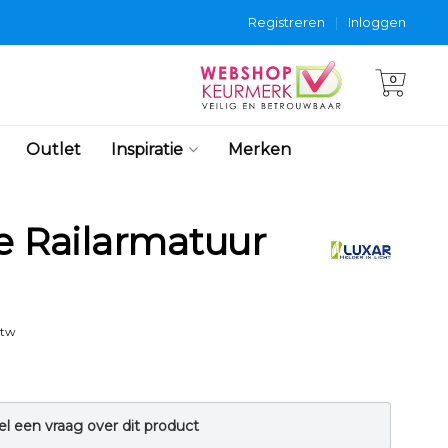
Registreren
|
Inloggen
0
Outlet
Inspiratie
Merken
e Railarmatuur
btw
el een vraag over dit product