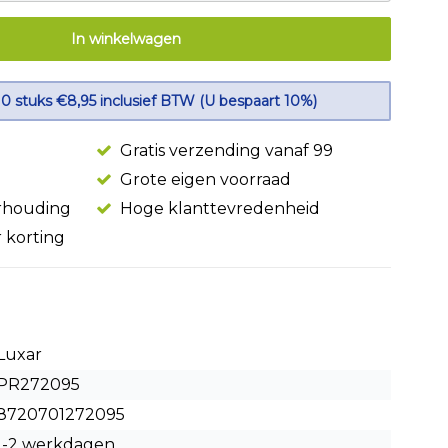
In winkelwagen
10 stuks €8,95 inclusief BTW (U bespaart 10%)
Gratis verzending vanaf 99
Grote eigen voorraad
erhouding
Hoge klanttevredenheid
r korting
Luxar
PR272095
8720701272095
1-2 werkdagen