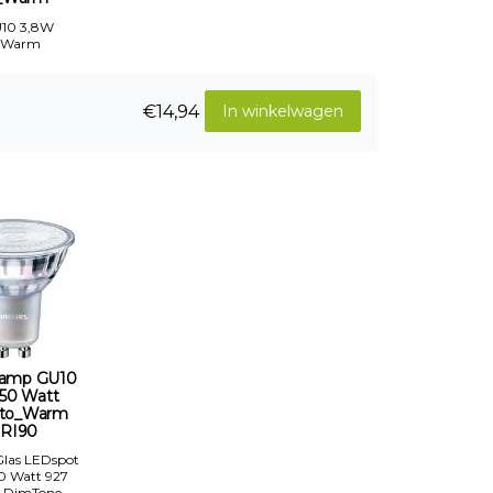
U10 3,8W
-Warm
€14,94
In winkelwagen
amp GU10
-50 Watt
to_Warm
RI90
 Glas LEDspot
50 Watt 927
 DimTone