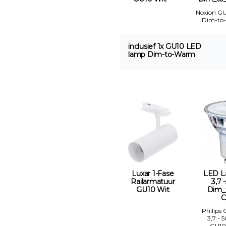
Noxion G
Dim-to
inclusief 1x GU10 LED
lamp Dim-to-Warm
Luxar 1-Fase
LED L
Railarmatuur
3,7 
GU10 Wit
Dim_
C
Philips
3,7 - 
GU10