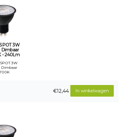
 SPOT 3W
 Dimbaar
 - 240Lm
 SPOT 3W
t Dimbaar
700K
€12,44
In winkelwagen