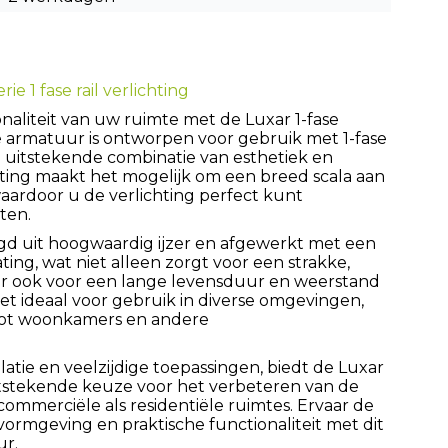
rie 1 fase rail verlichting
onaliteit van uw ruimte met de Luxar 1-fase
e armatuur is ontworpen voor gebruik met 1-fase
n uitstekende combinatie van esthetiek en
itting maakt het mogelijk om een breed scala aan
aardoor u de verlichting perfect kunt
ten.
gd uit hoogwaardig ijzer en afgewerkt met een
ing, wat niet alleen zorgt voor een strakke,
aar ook voor een lange levensduur en weerstand
het ideaal voor gebruik in diverse omgevingen,
 tot woonkamers en andere
latie en veelzijdige toepassingen, biedt de Luxar
itstekende keuze voor het verbeteren van de
commerciële als residentiële ruimtes. Ervaar de
rmgeving en praktische functionaliteit met dit
ur.