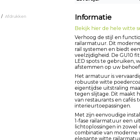
Informatie
/
Afdrukken
Bekijk hier de hele witte se
Verhoog de stijl en functi
railarmatuur. Dit modern
rail systemen en biedt ee
veelzijdigheid. De GU10 f
LED spots te gebruiken, w
afstemmen op uw behoef
Het armatuur is vervaardi
robuuste witte poedercoat
eigentijdse uitstraling m
tegen slijtage. Dit maakt 
van restaurants en cafés
interieurtoepassingen.
Met zijn eenvoudige instal
1-fase railarmatuur een u
lichtoplossingen in zowel 
combinatie van moderne vo
elegante witte railarmatu