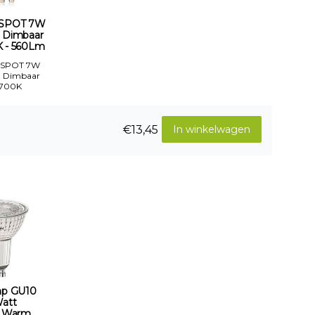
 SPOT 7W
 Dimbaar
 - 560Lm
 SPOT 7W
 Dimbaar
700K
€13,45
In winkelwagen
p GU10
Watt
_Warm