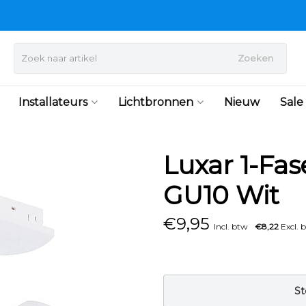
Zoeken
Installateurs
Lichtbronnen
Nieuw
Sale
Luxar 1-Fas
GU10 Wit
€
9,95
Incl. btw
€8,22
Excl. 
St