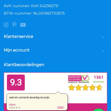
KVK nummer: KVK 54296579
BTW-nummer: NL001861710B75
Klantenservice
Mijn account
Klantbeoordelingen