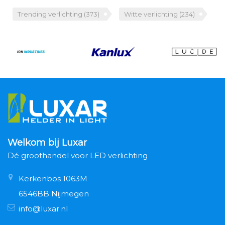
Trending verlichting
(373)
Witte verlichting
(234)
Welkom bij Luxar
Dé groothandel voor LED verlichting
Kerkenbos 1063M
6546BB Nijmegen
info@luxar.nl