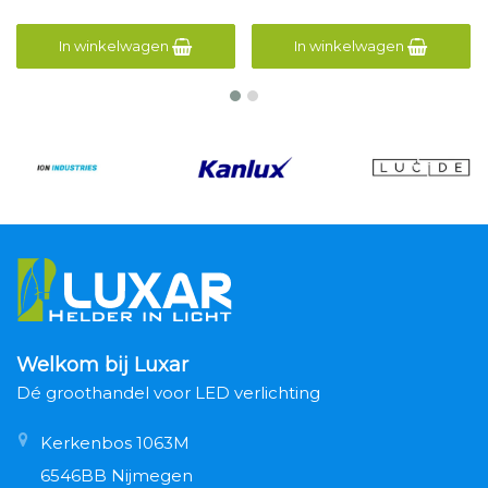
In winkelwagen
In winkelwagen
Welkom bij Luxar
Dé groothandel voor LED verlichting
Kerkenbos 1063M
6546BB Nijmegen