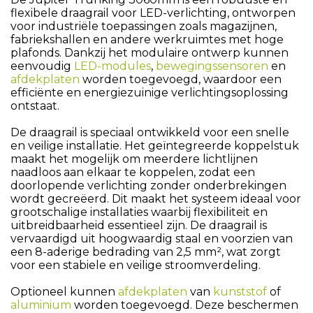
flexibele draagrail voor LED-verlichting, ontworpen
voor industriële toepassingen zoals magazijnen,
fabriekshallen en andere werkruimtes met hoge
plafonds. Dankzij het modulaire ontwerp kunnen
eenvoudig
LED-modules
,
bewegingssensoren
en
afdekplaten
worden toegevoegd, waardoor een
efficiënte en energiezuinige verlichtingsoplossing
ontstaat.
De draagrail is speciaal ontwikkeld voor een snelle
en veilige installatie. Het geïntegreerde koppelstuk
maakt het mogelijk om meerdere lichtlijnen
naadloos aan elkaar te koppelen, zodat een
doorlopende verlichting zonder onderbrekingen
wordt gecreëerd. Dit maakt het systeem ideaal voor
grootschalige installaties waarbij flexibiliteit en
uitbreidbaarheid essentieel zijn. De draagrail is
vervaardigd uit hoogwaardig staal en voorzien van
een 8-aderige bedrading van 2,5 mm², wat zorgt
voor een stabiele en veilige stroomverdeling.
Optioneel kunnen
afdekplaten
van
kunststof
of
aluminium
worden toegevoegd. Deze beschermen