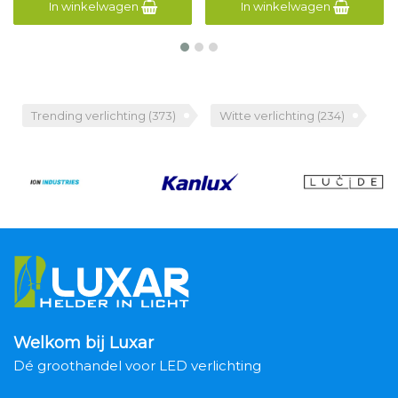
In winkelwagen
In winkelwagen
Trending verlichting
(373)
Witte verlichting
(234)
Welkom bij Luxar
Dé groothandel voor LED verlichting