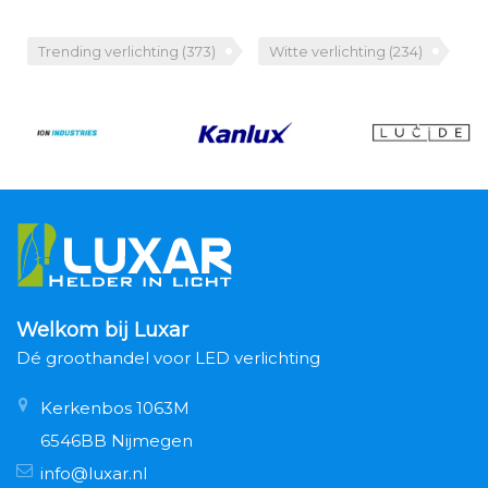
Trending verlichting
(373)
Witte verlichting
(234)
Welkom bij Luxar
Dé groothandel voor LED verlichting
Kerkenbos 1063M
6546BB Nijmegen
info@luxar.nl