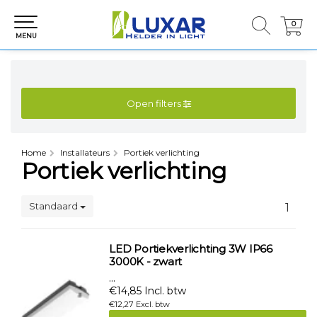
0
0
MENU
Open filters
Home
Installateurs
Portiek verlichting
Portiek verlichting
Standaard
1
LED Portiekverlichting 3W IP66
3000K - zwart
...
€14,85 Incl. btw
€12,27 Excl. btw