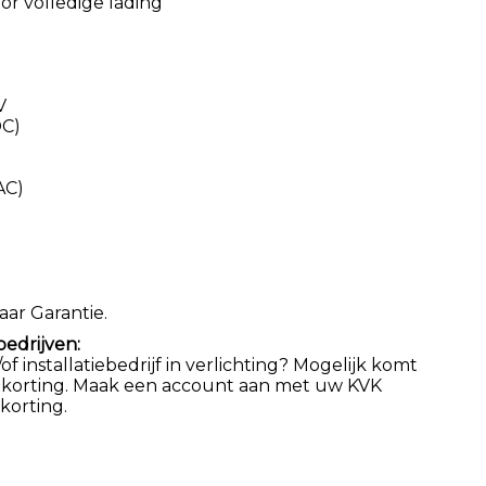
oor volledige lading
V
DC)
AC)
aar Garantie.
bedrijven:
 installatiebedrijf in verlichting? Mogelijk komt
 korting. Maak een account aan met uw KVK
orting.