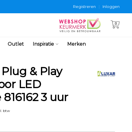
Registreren
|
Inloggen
0
Outlet
Inspiratie
Merken
 Plug & Play
oor LED
 816162 3 uur
l. btw