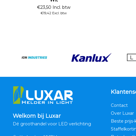
€23,50 Incl. btw
€19,42 Excl. btw
Klantens
Contact
Over Luxar
Welkom bij Luxar
Beste prijs-
Dé groothandel voor LED verlichting
Staffelkorti