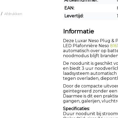
Artikelnummer:
EAN:
/
Afdrukken
Levertijd:
Informatie
Deze Luxar Neso Plug & Pl
LED Plafonnière Neso
816
automatisch over op batte
noodmodus blijft branden
De noodunit is geschikt 
en biedt 3 uur noodverlic
laadsysteem automatisch 
tegen overladen, diepontl
Door de compacte uitvoer
geïntegreerd zonder een 
Daarmee is dit een prakti
gangen, galerijen, vluchtr
Specificaties:
Duur noodunit bij stroomu