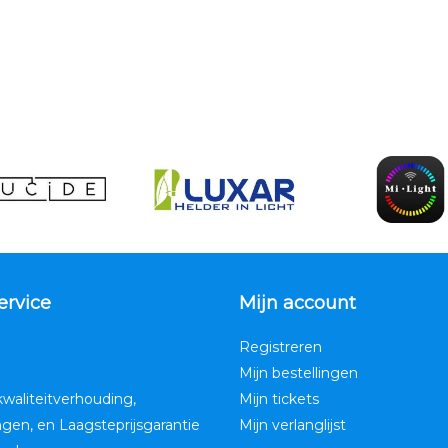
ervice
Mijn account
Registreren
Mijn bestellingen
kwaliteitverhouding,
Mijn tickets
ngen, en Laagsteprijsgarantie
Mijn verlanglijst