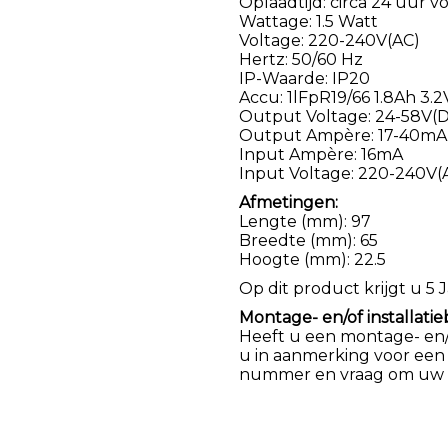
Oplaadtijd: circa 24 uur v
Wattage: 1.5 Watt
Voltage: 220-240V(AC)
Hertz: 50/60 Hz
IP-Waarde: IP20
Accu: 1lFpR19/66 1.8Ah 3.2
Output Voltage: 24-58V(
Output Ampère: 17-40mA
Input Ampère: 16mA
Input Voltage: 220-240V(
Afmetingen:
Lengte (mm): 97
Breedte (mm): 65
Hoogte (mm): 22.5
Op dit product krijgt u 5 J
Montage- en/of installatie
Heeft u een montage- en/of
u in aanmerking voor een
nummer en vraag om uw k