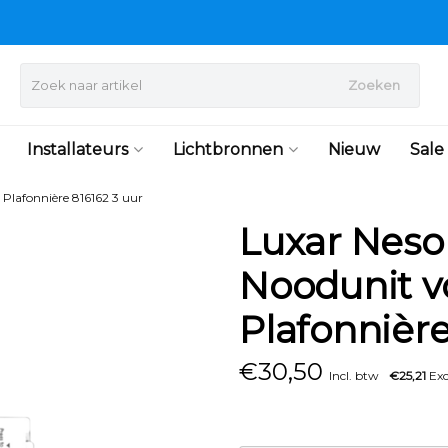
Zoeken
Installateurs
Lichtbronnen
Nieuw
Sale
Plafonnière 816162 3 uur
Luxar Neso
Noodunit v
Plafonnière
€
30,50
Incl. btw
€25,21
Exc