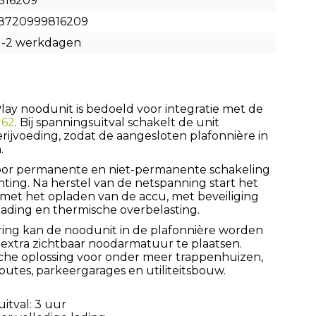
816209
8720999816209
1-2 werkdagen
ay noodunit is bedoeld voor integratie met de
162
. Bij spanningsuitval schakelt de unit
rijvoeding, zodat de aangesloten plafonnière in
.
voor permanente en niet-permanente schakeling
hting. Na herstel van de netspanning start het
met het opladen van de accu, met beveiliging
ading en thermische overbelasting.
ing kan de noodunit in de plafonnière worden
extra zichtbaar noodarmatuur te plaatsen.
sche oplossing voor onder meer trappenhuizen,
outes, parkeergarages en utiliteitsbouw.
itval: 3 uur