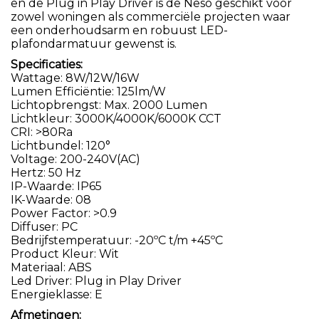
en de Plug in Play Driver is de Neso geschikt voor
zowel woningen als commerciële projecten waar
een onderhoudsarm en robuust LED-
plafondarmatuur gewenst is.
Specificaties:
Wattage: 8W/12W/16W
Lumen Efficiëntie: 125lm/W
Lichtopbrengst: Max. 2000 Lumen
Lichtkleur: 3000K/4000K/6000K CCT
CRI: >80Ra
Lichtbundel: 120°
Voltage: 200-240V(AC)
Hertz: 50 Hz
IP-Waarde: IP65
IK-Waarde: 08
Power Factor: >0.9
Diffuser: PC
Bedrijfstemperatuur: -20ºC t/m +45ºC
Product Kleur: Wit
Materiaal: ABS
Led Driver: Plug in Play Driver
Energieklasse: E
Afmetingen: