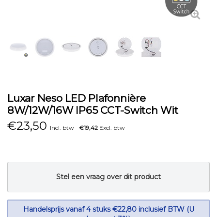
Luxar Neso LED Plafonnière
8W/12W/16W IP65 CCT-Switch Wit
€
23,50
Incl. btw
€19,42
Excl. btw
Stel een vraag over dit product
Handelsprijs vanaf 4 stuks €22,80 inclusief BTW (U