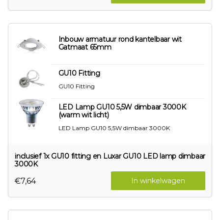
Inbouw armatuur rond kantelbaar wit
Gatmaat 65mm
GU10 Fitting
GU10 Fitting
LED Lamp GU10 5,5W dimbaar 3000K
(warm wit licht)
LED Lamp GU10 5,5W dimbaar 3000K
inclusief 1x GU10 fitting en Luxar GU10 LED lamp dimbaar
3000K
€7,64
In winkelwagen