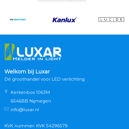
Welkom bij Luxar
Dé groothandel voor LED verlichting
Kerkenbos 1063M
6546BB Nijmegen
info@luxar.nl
KVK nummer: KVK 54296579