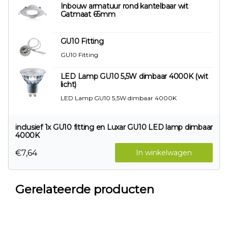
Inbouw armatuur rond kantelbaar wit
Gatmaat 65mm
GU10 Fitting
GU10 Fitting
LED Lamp GU10 5,5W dimbaar 4000K (wit
licht)
LED Lamp GU10 5,5W dimbaar 4000K
inclusief 1x GU10 fitting en Luxar GU10 LED lamp dimbaar
4000K
€7,64
In winkelwagen
Gerelateerde producten