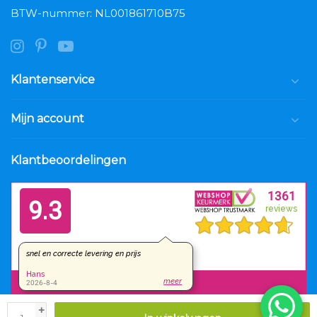
BTW-nummer: NL001861710B75
Klantenservice
Mijn account
Klantbeoordelingen
+