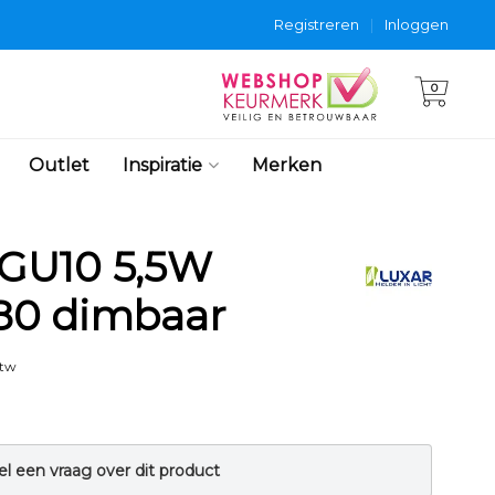
Registreren
|
Inloggen
0
Outlet
Inspiratie
Merken
GU10 5,5W
80 dimbaar
btw
el een vraag over dit product