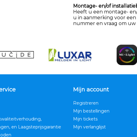
Montage- en/of installatie
Heeft u een montage- en/of
u in aanmerking voor een
nummer en vraag om uw k
ervice
Mijn account
Registreren
Mijn bestellingen
kwaliteitverhouding,
Mijn tickets
ngen, en Laagsteprijsgarantie
Mijn verlanglijst
hoden