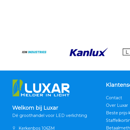
Klantens
Contact
Over Luxar
Welkom bij Luxar
Beste prijs-
Dé groothandel voor LED verlichting
Staffelkorti
Betaalmet
Kerkenbos 1063M