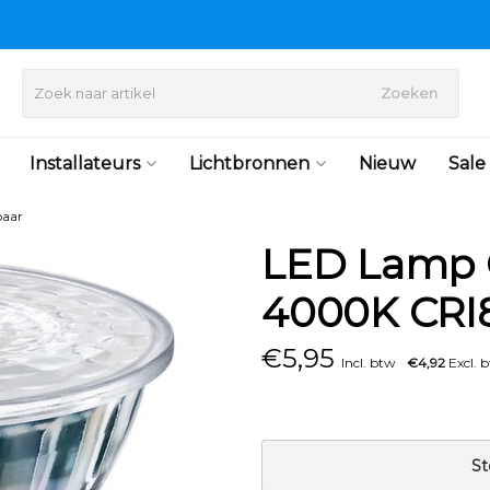
Zoeken
Installateurs
Lichtbronnen
Nieuw
Sale
aar
LED Lamp 
4000K CRI
€
5,95
Incl. btw
€4,92
Excl. 
St