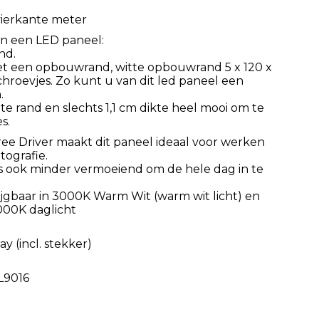
 vierkante meter
n een LED paneel:
nd.
t een opbouwrand, witte opbouwrand 5 x 120 x
hroevjes. Zo kunt u van dit led paneel een
.
te rand en slechts 1,1 cm dikte heel mooi om te
s.
ee Driver maakt dit paneel ideaal voor werken
ografie.
is ook minder vermoeiend om de hele dag in te
ijgbaar in 3000K Warm Wit (warm wit licht) en
6000K daglicht
y (incl. stekker)
L9016