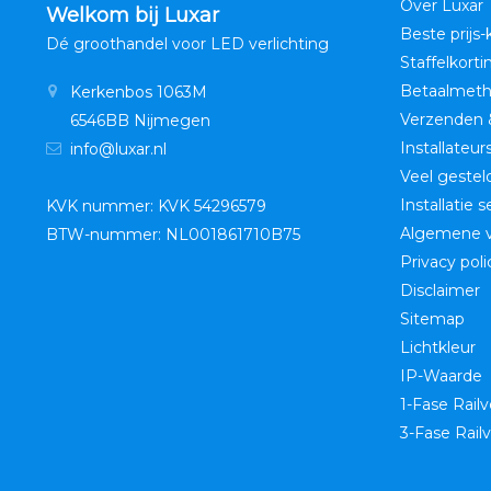
Over Luxar
Welkom bij Luxar
Beste prijs-
Dé groothandel voor LED verlichting
Staffelkorti
Betaalmet
Kerkenbos 1063M
Verzenden 
6546BB Nijmegen
Installateur
info@luxar.nl
Veel gestel
Installatie 
KVK nummer: KVK 54296579
Algemene 
BTW-nummer: NL001861710B75
Privacy poli
Disclaimer
Sitemap
Lichtkleur
IP-Waarde
1-Fase Railv
3-Fase Railv