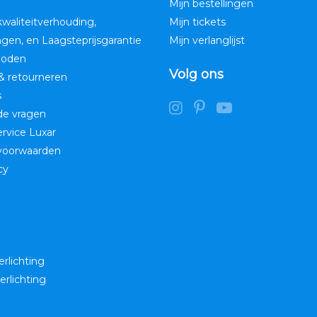
Mijn bestellingen
kwaliteitverhouding,
Mijn tickets
ngen, en Laagsteprijsgarantie
Mijn verlanglijst
hoden
Volg ons
& retourneren
s
de vragen
service Luxar
voorwaarden
cy
erlichting
erlichting