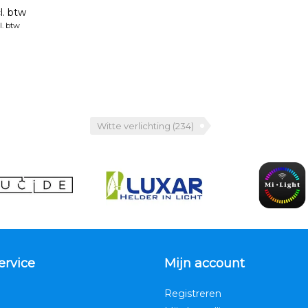
l. btw
l. btw
Witte verlichting
(234)
ervice
Mijn account
Registreren