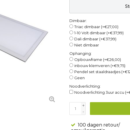
St
Dimbaar:
Triac dimbaar (+€27,00)
1-10 Volt dimbaar (+€37,99)
Dali dimbaar (+€37,99)
Niet dimbaar
Ophanging:
Opbouwframe (+€26,00)
inbouw klemveren (+€9,75)
Pendel set staaldraadjes (+€1
Geen
Noodverlichting:
Noodverlichting 3uur accu (+
+
-
100 dagen retour/