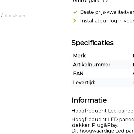
omruilgarantie
Beste prijs-kwaliteitv
/
Afdrukken
Installateur log in voo
Specificaties
Merk:
Artikelnummer:
EAN:
Levertijd:
Informatie
Hoogfrequent Led paneel
Hoogfrequent LED paneel, 
stekker. Plug&Play.
Dit hoogwaardige Led pane