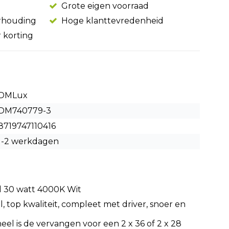
Grote eigen voorraad
erhouding
Hoge klanttevredenheid
r korting
DMLux
DM740779-3
8719747110416
1-2 werkdagen
 30 watt 4000K Wit
top kwaliteit, compleet met driver, snoer en
el is de vervangen voor een 2 x 36 of 2 x 28