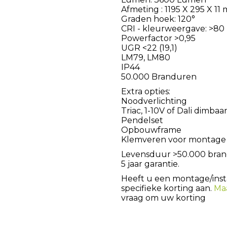
Afmeting : 1195 X 295 X 11
Graden hoek: 120°
CRI - kleurweergave: >80
Powerfactor >0,95
UGR <22 (19,1)
LM79, LM80
IP44
50.000 Branduren
Extra opties:
Noodverlichting
Triac, 1-10V of Dali dimbaa
Pendelset
Opbouwframe
Klemveren voor montage i
Levensduur >50.000 bra
5 jaar garantie.
Heeft u een montage/instal
specifieke korting aan.
Ma
vraag om uw korting