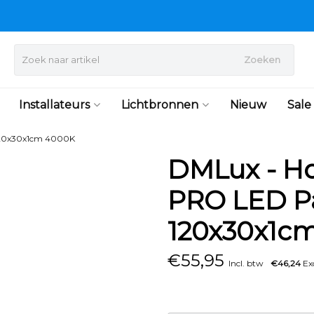
Zoeken
Installateurs
Lichtbronnen
Nieuw
Sale
120x30x1cm 4000K
DMLux - H
PRO LED P
120x30x1c
€
55,95
Incl. btw
€46,24
Exc