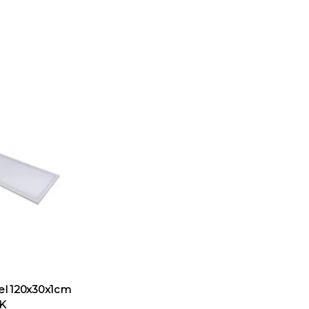
l 120x30x1cm
K