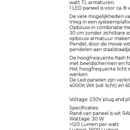
watt TL armaturen.
1 LED paneel is voor ca. 8
De vele mogelijkheden va
Inleg in een systeemplafo
Opbouw in combinatie me
30 cm zonder zichtbare sc
opbouw armatuur maken
Pendel, door de mooie wit
pendelen aan staaldraadje
De hoogfrequente flash fr
met beeldschermen en fot
Het hoogfrequente licht 
werken.
De Led panelen zijn verkr
4000K Wit (wit licht) en 
Voltage: 230V plug and pla
Specificaties:
Rand van paneel is wit RA
Wattage: 30 W
>120 Lumen per watt
Lumen: 3600 Lumen