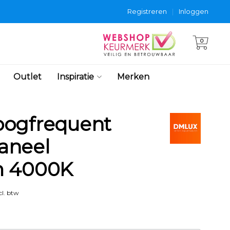
Registreren
|
Inloggen
0
Outlet
Inspiratie
Merken
oogfrequent
aneel
m 4000K
l. btw