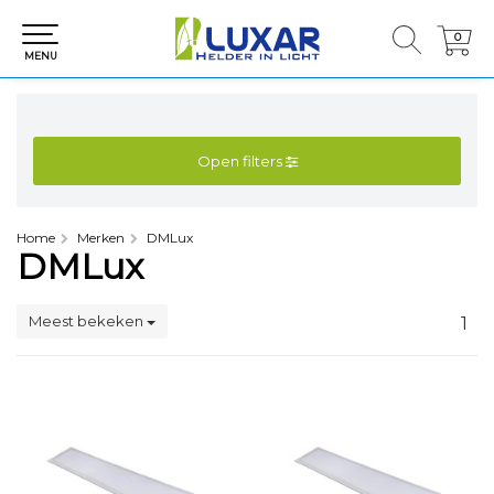
0
0
MENU
Open filters
Home
Merken
DMLux
DMLux
Meest bekeken
1