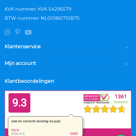
KVK nummer: KVK 54296579
BTW-nummer: NL001861710B75
Klantenservice
Mijn account
Klantbeoordelingen