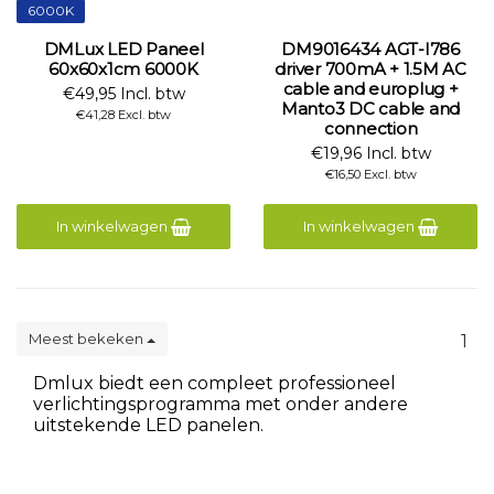
6000K
DMLux LED Paneel
DM9016434 AGT-I786
60x60x1cm 6000K
driver 700mA + 1.5M AC
cable and europlug +
€49,95 Incl. btw
Manto3 DC cable and
€41,28 Excl. btw
connection
€19,96 Incl. btw
€16,50 Excl. btw
In winkelwagen
In winkelwagen
Meest bekeken
1
Dmlux biedt een compleet professioneel
verlichtingsprogramma met onder andere
uitstekende LED panelen.