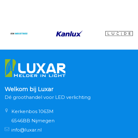
Welkom bij Luxar
Dé groothandel voor LED verlichting
Kerkenbos 1063M
6546BB Nijmegen
info@luxar.nl