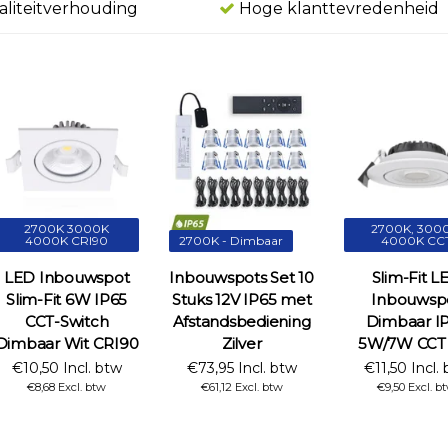
aliteitverhouding
Hoge klanttevredenheid
2700K 3000K
2700K, 3000
4000K CRI90
2700K - Dimbaar
4000K CC
LED Inbouwspot
Inbouwspots Set 10
Slim-Fit L
Slim-Fit 6W IP65
Stuks 12V IP65 met
Inbouwsp
CCT-Switch
Afstandsbediening
Dimbaar I
Dimbaar Wit CRI90
Zilver
5W/7W CCT 
€10,50 Incl. btw
€73,95 Incl. btw
€11,50 Incl.
€8,68 Excl. btw
€61,12 Excl. btw
€9,50 Excl. b