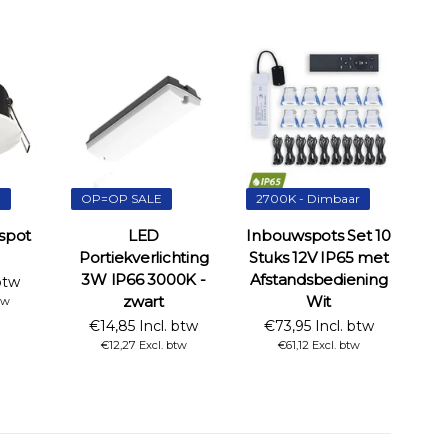
n
OP=OP SALE
2700K - Dimbaar
spot
LED
Inbouwspots Set 10
Portiekverlichting
Stuks 12V IP65 met
3W IP66 3000K -
Afstandsbediening
btw
zwart
Wit
tw
€14,85 Incl. btw
€73,95 Incl. btw
€12,27 Excl. btw
€61,12 Excl. btw