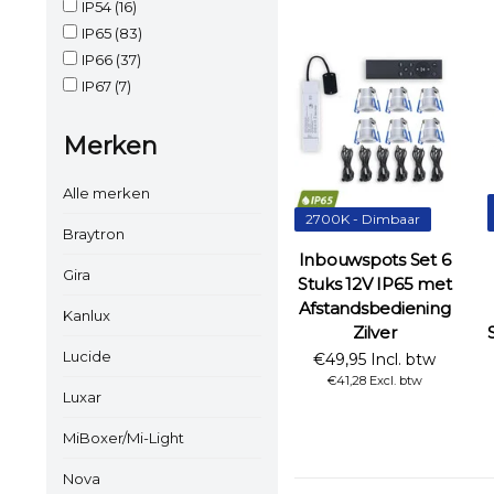
IP54
(16)
IP65
(83)
IP66
(37)
IP67
(7)
Merken
Alle merken
2700K - Dimbaar
Braytron
Inbouwspots Set 6
Gira
Stuks 12V IP65 met
Afstandsbediening
Kanlux
Zilver
Lucide
€49,95 Incl. btw
€41,28 Excl. btw
Luxar
MiBoxer/Mi-Light
Nova