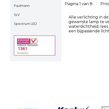
Pagina 1 van 8
|
Pro
Paulmann
SLV
Alle verlichting in d
gewenste lamp te vi
Spectrum LED
waterdichtheid, lee
een bijpassende lich