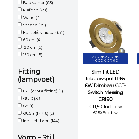
Badkamer
(63)
Plafond
(89)
Wand
(71)
Staand
(39)
Kantel/draaibaar
(54)
60 cm
(4)
120 cm
(5)
150 cm
(5)
2700K 3000K
4000K CRI90
Fitting
Slim-Fit LED
(lampvoet)
Inbouwspot IP65
6W Dimbaar CCT-
E27 (grote fitting)
(7)
Switch Messing
GU10
(33)
CRI90
G9
(1)
€11,50 Incl. btw
€9,50 Excl. btw
GU5.3 (MR16)
(2)
Incl. lichtbron
(144)
Vorm - Stijl