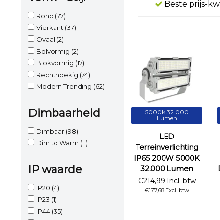
Beste prijs-kw
Rond
(77)
Vierkant
(37)
Ovaal
(2)
Bolvormig
(2)
Blokvormig
(17)
Rechthoekig
(74)
Modern Trending
(62)
Dimbaarheid
5000K 32.000
Lumen
Dimbaar
(98)
LED
Dim to Warm
(11)
Terreinverlichting
IP65 200W 5000K
IP waarde
32.000 Lumen
€214,99 Incl. btw
IP20
(4)
€177,68 Excl. btw
IP23
(1)
IP44
(35)