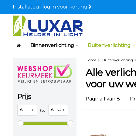
Installateur log in voor korting
Binnenverlichting
Buitenverlichting
Home
Buitenverlichting
Alle verlic
voor uw w
Prijs
Pagina 1 van 8
|
Pr
€
€
tot