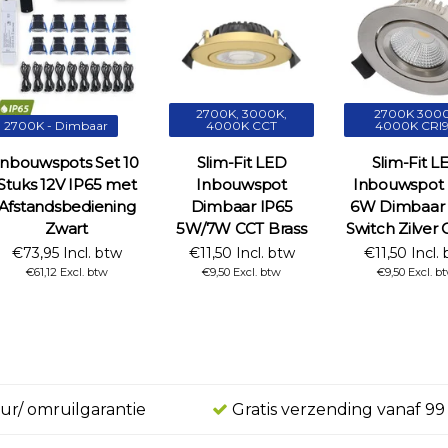
2700K, 3000K,
2700K 300
2700K - Dimbaar
4000K CCT
4000K CRI
Inbouwspots Set 10
Slim-Fit LED
Slim-Fit L
Stuks 12V IP65 met
Inbouwspot
Inbouwspot 
Afstandsbediening
Dimbaar IP65
6W Dimbaar 
Zwart
5W/7W CCT Brass
Switch Zilver
€73,95 Incl. btw
€11,50 Incl. btw
€11,50 Incl.
€61,12 Excl. btw
€9,50 Excl. btw
€9,50 Excl. b
ur/ omruilgarantie
Gratis verzending vanaf 99