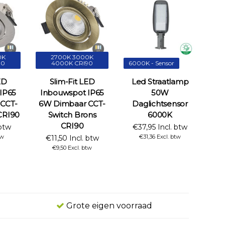
0K
2700K 3000K
90
4000K CRI90
6000K - Sensor
ED
Slim-Fit LED
Led Straatlamp
IP65
Inbouwspot IP65
50W
CCT-
6W Dimbaar CCT-
Daglichtsensor
 CRI90
Switch Brons
6000K
CRI90
 btw
€37,95 Incl. btw
tw
€31,36 Excl. btw
€11,50 Incl. btw
€9,50 Excl. btw
Grote eigen voorraad