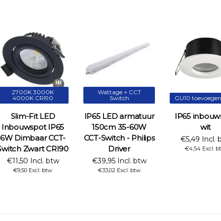
2700K 3000K
Wattage + CCT
4000K CRI90
Switch
GU10 toevoege
Slim-Fit LED
IP65 LED armatuur
IP65 inbouw
Inbouwspot IP65
150cm 35-60W
wit
6W Dimbaar CCT-
CCT-Switch - Philips
€5,49 Incl. 
Switch Zwart CRI90
Driver
€4,54 Excl. b
€11,50 Incl. btw
€39,95 Incl. btw
€9,50 Excl. btw
€33,02 Excl. btw