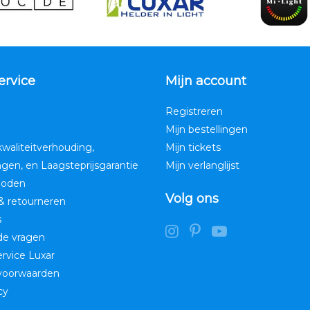
ervice
Mijn account
Registreren
Mijn bestellingen
kwaliteitverhouding,
Mijn tickets
ngen, en Laagsteprijsgarantie
Mijn verlanglijst
hoden
Volg ons
& retourneren
s
de vragen
service Luxar
voorwaarden
cy