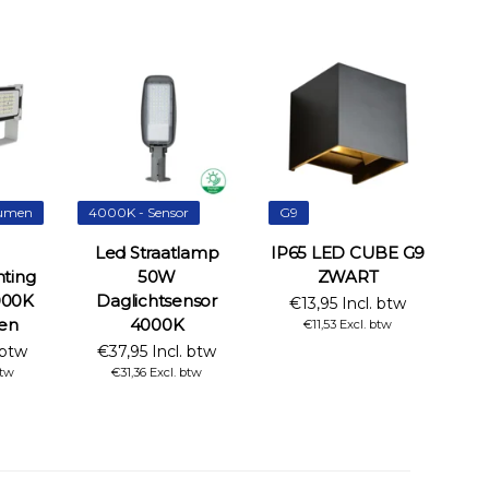
umen
4000K - Sensor
G9
Led Straatlamp
IP65 LED CUBE G9
hting
50W
ZWART
000K
Daglichtsensor
€13,95 Incl. btw
en
4000K
€11,53 Excl. btw
 btw
€37,95 Incl. btw
btw
€31,36 Excl. btw