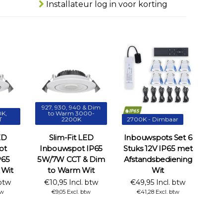
Installateur log in voor korting
927, 930, 940 & Dim
K,
to Warm 3000-
T
2200K
2700K - Dimbaar
ED
Slim-Fit LED
Inbouwspots Set 6
ot
Inbouwspot IP65
Stuks 12V IP65 met
P65
5W/7W CCT & Dim
Afstandsbediening
Wit
to Warm Wit
Wit
 btw
€10,95 Incl. btw
€49,95 Incl. btw
tw
€9,05 Excl. btw
€41,28 Excl. btw