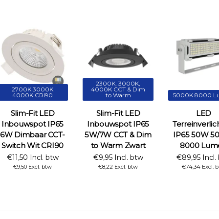
2300K, 3000K,
2700K 3000K
4000K CCT & Dim
4000K CRI90
to Warm
5000K 8000 L
Slim-Fit LED
Slim-Fit LED
LED
Inbouwspot IP65
Inbouwspot IP65
Terreinverlic
6W Dimbaar CCT-
5W/7W CCT & Dim
IP65 50W 5
Switch Wit CRI90
to Warm Zwart
8000 Lum
€11,50 Incl. btw
€9,95 Incl. btw
€89,95 Incl.
€9,50 Excl. btw
€8,22 Excl. btw
€74,34 Excl. 