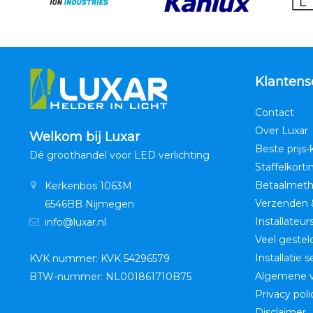
Klantens
Contact
Over Luxar
Welkom bij Luxar
Beste prijs-
Dé groothandel voor LED verlichting
Staffelkorti
Betaalmet
Kerkenbos 1063M
Verzenden 
6546BB Nijmegen
Installateur
info@luxar.nl
Veel gestel
Installatie 
KVK nummer: KVK 54296579
Algemene 
BTW-nummer: NL001861710B75
Privacy poli
Disclaimer