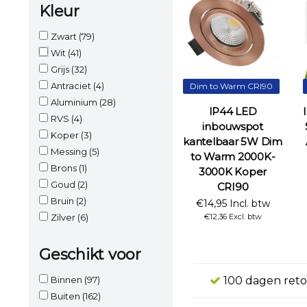
Kleur
Zwart
(79)
Wit
(41)
Grijs
(32)
Antraciet
(4)
Dim to Warm CRI90
Aluminium
(28)
IP44 LED
RVS
(4)
inbouwspot
Koper
(3)
kantelbaar 5W Dim
Messing
(5)
to Warm 2000K-
Brons
(1)
3000K Koper
Goud
(2)
CRI90
Bruin
(2)
€14,95 Incl. btw
Zilver
(6)
€12,36 Excl. btw
Geschikt voor
Binnen
(97)
100 dagen reto
Buiten
(162)