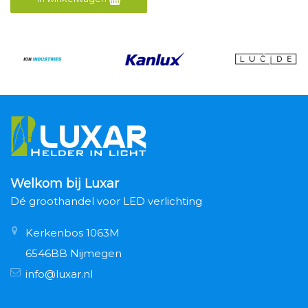
Welkom bij Luxar
Dé groothandel voor LED verlichting
Kerkenbos 1063M
6546BB Nijmegen
info@luxar.nl