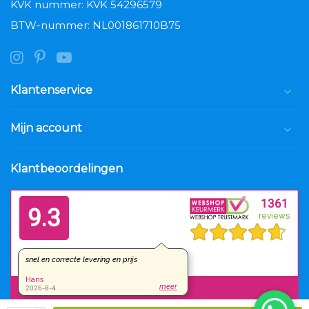
KVK nummer: KVK 54296579
BTW-nummer: NL001861710B75
Klantenservice
Mijn account
Klantbeoordelingen