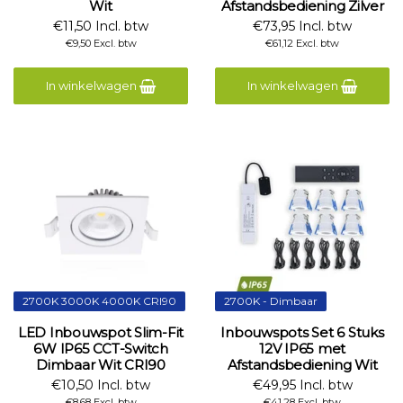
Wit
Afstandsbediening Zilver
€11,50 Incl. btw
€73,95 Incl. btw
€9,50 Excl. btw
€61,12 Excl. btw
In winkelwagen
In winkelwagen
2700K 3000K 4000K CRI90
2700K - Dimbaar
LED Inbouwspot Slim-Fit
Inbouwspots Set 6 Stuks
6W IP65 CCT-Switch
12V IP65 met
Dimbaar Wit CRI90
Afstandsbediening Wit
€10,50 Incl. btw
€49,95 Incl. btw
€8,68 Excl. btw
€41,28 Excl. btw