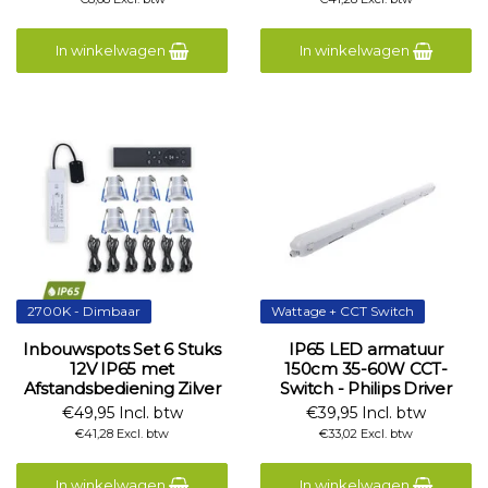
In winkelwagen
In winkelwagen
2700K - Dimbaar
Wattage + CCT Switch
Inbouwspots Set 6 Stuks
IP65 LED armatuur
12V IP65 met
150cm 35-60W CCT-
Afstandsbediening Zilver
Switch - Philips Driver
€49,95 Incl. btw
€39,95 Incl. btw
€41,28 Excl. btw
€33,02 Excl. btw
In winkelwagen
In winkelwagen