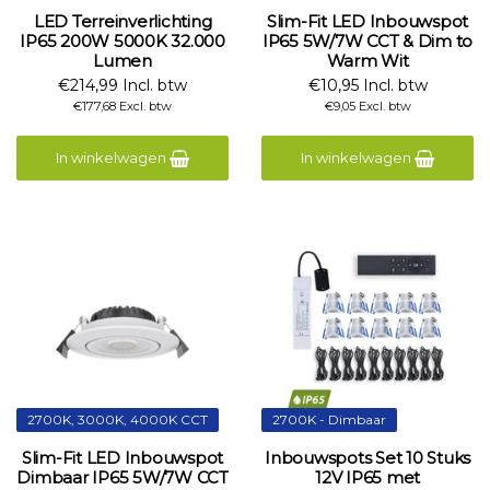
LED Terreinverlichting
Slim-Fit LED Inbouwspot
IP65 200W 5000K 32.000
IP65 5W/7W CCT & Dim to
Lumen
Warm Wit
€214,99 Incl. btw
€10,95 Incl. btw
€177,68 Excl. btw
€9,05 Excl. btw
In winkelwagen
In winkelwagen
2700K, 3000K, 4000K CCT
2700K - Dimbaar
Slim-Fit LED Inbouwspot
Inbouwspots Set 10 Stuks
Dimbaar IP65 5W/7W CCT
12V IP65 met