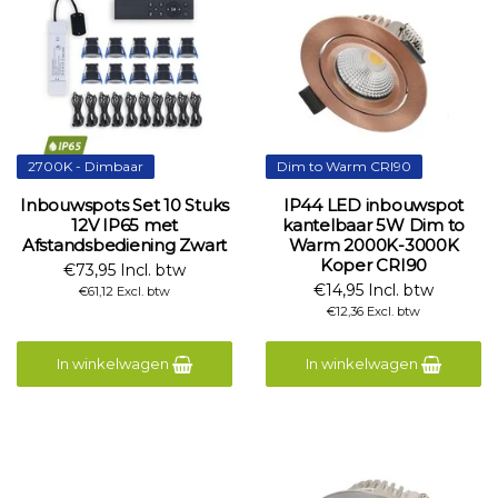
2700K - Dimbaar
Dim to Warm CRI90
Inbouwspots Set 10 Stuks
IP44 LED inbouwspot
12V IP65 met
kantelbaar 5W Dim to
Afstandsbediening Zwart
Warm 2000K-3000K
Koper CRI90
€73,95 Incl. btw
€14,95 Incl. btw
€61,12 Excl. btw
€12,36 Excl. btw
In winkelwagen
In winkelwagen