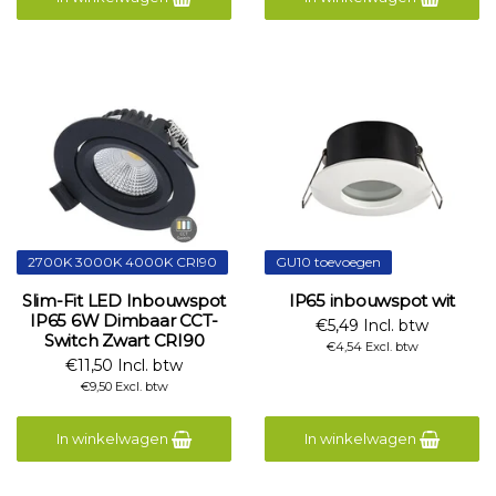
2700K 3000K 4000K CRI90
GU10 toevoegen
Slim-Fit LED Inbouwspot
IP65 inbouwspot wit
IP65 6W Dimbaar CCT-
€5,49 Incl. btw
Switch Zwart CRI90
€4,54 Excl. btw
€11,50 Incl. btw
€9,50 Excl. btw
In winkelwagen
In winkelwagen