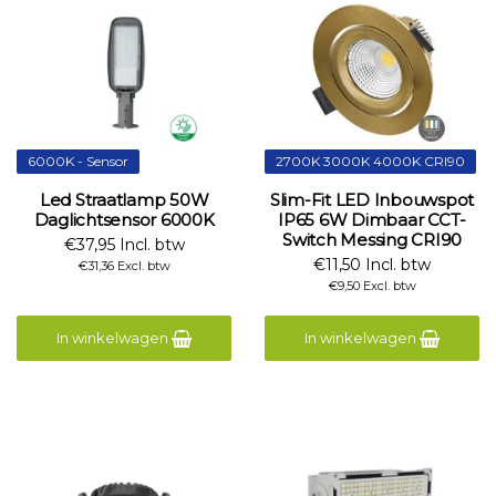
6000K - Sensor
2700K 3000K 4000K CRI90
Led Straatlamp 50W
Slim-Fit LED Inbouwspot
Daglichtsensor 6000K
IP65 6W Dimbaar CCT-
Switch Messing CRI90
€37,95 Incl. btw
€11,50 Incl. btw
€31,36 Excl. btw
€9,50 Excl. btw
In winkelwagen
In winkelwagen