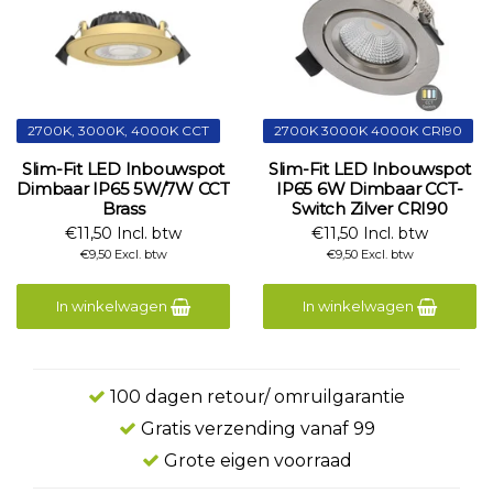
2700K, 3000K, 4000K CCT
2700K 3000K 4000K CRI90
Slim-Fit LED Inbouwspot
Slim-Fit LED Inbouwspot
Dimbaar IP65 5W/7W CCT
IP65 6W Dimbaar CCT-
Brass
Switch Zilver CRI90
€11,50 Incl. btw
€11,50 Incl. btw
€9,50 Excl. btw
€9,50 Excl. btw
In winkelwagen
In winkelwagen
100 dagen retour/ omruilgarantie
Gratis verzending vanaf 99
Grote eigen voorraad