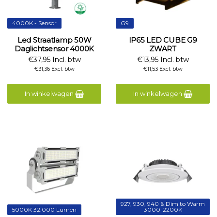
4000K - Sensor
G9
Led Straatlamp 50W
IP65 LED CUBE G9
Daglichtsensor 4000K
ZWART
€37,95 Incl. btw
€13,95 Incl. btw
€31,36 Excl. btw
€11,53 Excl. btw
In winkelwagen
In winkelwagen
927, 930, 940 & Dim to Warm
5000K 32.000 Lumen
3000-2200K