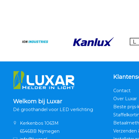
Klantens
Contact
Over Luxar
Welkom bij Luxar
Beste prijs-
Dé groothandel voor LED verlichting
Staffelkorti
Betaalmet
Kerkenbos 1063M
Verzenden 
6546BB Nijmegen