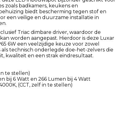
tes zoals badkamers, keukens en
ehuizing biedt bescherming tegen stof en
or een veilige en duurzame installatie in
en.
clusief Triac dimbare driver, waardoor de
g kan worden aangepast. Hierdoor is deze Luxar
P65 6W een veelzijdige keuze voor zowel
s als technisch onderlegde doe-het-zelvers die
eit, kwaliteit en een strak eindresultaat.
in te stellen)
n bij 6 Watt en 266 Lumen bij 4 Watt
00K, (CCT, zelf in te stellen)