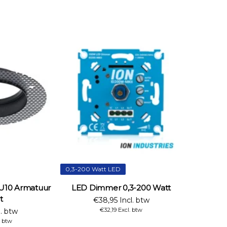
0,3-200 Watt LED
GU10 Armatuur
LED Dimmer 0,3-200 Watt
t
€38,95 Incl. btw
€32,19 Excl. btw
l. btw
. btw