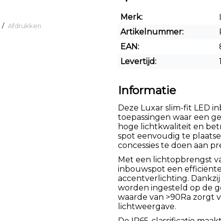
Merk:
/
Afdrukken
Artikelnummer:
EAN:
Levertijd:
Informatie
Deze Luxar slim-fit LED 
toepassingen waar een g
hoge lichtkwaliteit en be
spot eenvoudig te plaats
concessies te doen aan pres
Met een lichtopbrengst va
inbouwspot een efficiënte 
accentverlichting. Dankzi
worden ingesteld op de ge
waarde van >90Ra zorgt 
lichtweergave.
De IP65-classificatie maa