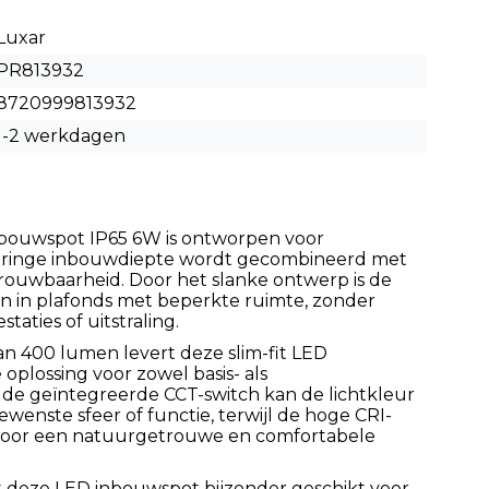
Luxar
PR813932
8720999813932
1-2 werkdagen
inbouwspot IP65 6W is ontworpen voor
eringe inbouwdiepte wordt gecombineerd met
trouwbaarheid. Door het slanke ontwerp is de
en in plafonds met beperkte ruimte, zonder
taties of uitstraling.
n 400 lumen levert deze slim-fit LED
oplossing voor zowel basis- als
j de geïntegreerde CCT-switch kan de lichtkleur
wenste sfeer of functie, terwijl de hoge CRI-
voor een natuurgetrouwe en comfortabele
kt deze LED inbouwspot bijzonder geschikt voor