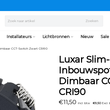
Zoeken
Installateurs
Lichtbronnen
Nieuw
Sale
Dimbaar CCT-Switch Zwart CRI90
Luxar Slim-
Inbouwspo
Dimbaar CC
CRI90
€
11,50
Incl. btw
€9,50
Excl.