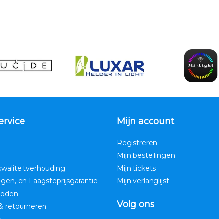
ervice
Mijn account
Registreren
Mijn bestellingen
kwaliteitverhouding,
Mijn tickets
ngen, en Laagsteprijsgarantie
Mijn verlanglijst
hoden
Volg ons
& retourneren