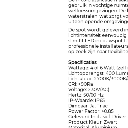
gebruik in vochtige ruim
wellnessomgevingen. De b
waterstralen, wat zorgt vo
uiteenlopende omgeving
De spot wordt geleverd in
lichtintensiteit eenvoudi
slim-fit LED inbouwspot I
professionele installateur
op zoek zijn naar flexibilit
Specificaties:
Wattage: 4 of 6 Watt (zelf 
Lichtopbrengst: 400 Lume
Lichtkleur: 2700K/3000K/40
CRI: >90Ra
Voltage: 230V(AC)
Hertz: 50/60 Hz
IP-Waarde: IP65
Dimbaar: Ja, Triac
Power Factor: >0.85
Geleverd Inclusief: Driver
Product Kleur: Zwart
Materiaal: Aluminium