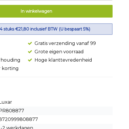
In winkelwagen
 4 stuks €21,80 inclusief BTW (U bespaart 5%)
Gratis verzending vanaf 99
Grote eigen voorraad
erhouding
Hoge klanttevredenheid
r korting
Luxar
PR808877
8720999808877
1-2 werkdagen