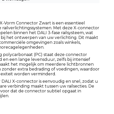
 X-Vorm Connector Zwart is een essentieel
ailverlichtingssystemen. Met deze X-connector
ppelen binnen het DALI 3-fase railsysteem, wat
dt bij het ontwerpen van uw verlichting. Dit maakt
 commerciële omgevingen zoals winkels,
 horecagelegenheden.
 polycarbonaat (PC) staat deze connector
en een lange levensduur, zelfs bij intensief
maakt het mogelijk om meerdere lichtbronnen
en zonder extra bedrading of voedingen, waardoor
lexiteit worden verminderd.
r DALI X-connector is eenvoudig en snel, zodat u
re verbinding maakt tussen uw railsecties. De
voor dat de connector subtiel opgaat in
jlen.