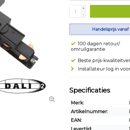
+
-
Handelsprijs vanaf
100 dagen retour/
omruilgarantie
Beste prijs-kwaliteitv
Installateur log in voo
Specificaties
Merk:
Artikelnummer:
EAN:
Levertijd: