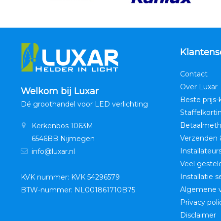
Klantens
Contact
Over Luxar
Welkom bij Luxar
Beste prijs-
Dé groothandel voor LED verlichting
Staffelkorti
Betaalmet
Kerkenbos 1063M
Verzenden 
6546BB Nijmegen
Installateur
info@luxar.nl
Veel gestel
Installatie 
KVK nummer: KVK 54296579
Algemene 
BTW-nummer: NL001861710B75
Privacy poli
Disclaimer