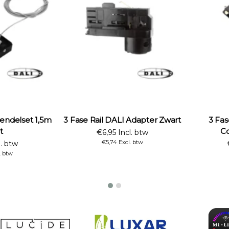
Pendelset 1,5m
3 Fase Rail DALI Adapter Zwart
3 Fas
t
Co
€6,95 Incl. btw
€5,74 Excl. btw
l. btw
. btw