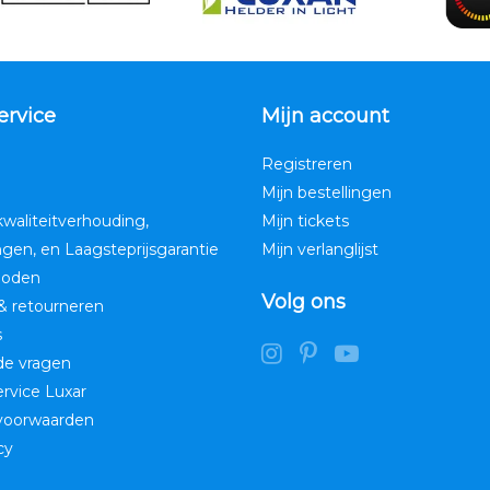
ervice
Mijn account
Registreren
Mijn bestellingen
kwaliteitverhouding,
Mijn tickets
ngen, en Laagsteprijsgarantie
Mijn verlanglijst
hoden
Volg ons
& retourneren
s
de vragen
service Luxar
voorwaarden
cy