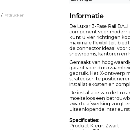
Informatie
/
Afdrukken
De Luxar 3-Fase Rail DALI
component voor moderne r
kunt u vier richtingen ko
maximale flexibiliteit bie
de connector ideaal voor
showrooms, kantoren en
Gemaakt van hoogwaardig
garant voor duurzaamheid 
gebruik. Het X-ontwerp 
strategisch te positioner
installatiekosten en comp
De installatie van de Luxa
moeiteloos een betrouwba
zwarte afwerking zorgt er
uiteenlopende interieursti
Specificaties:
Product Kleur: Zwart