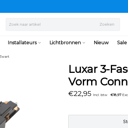
Zoeken
Installateurs
Lichtbronnen
Nieuw
Sale
 Zwart
Luxar 3-Fas
Vorm Conn
€
22,95
Incl. btw
€18,97
Exc
St