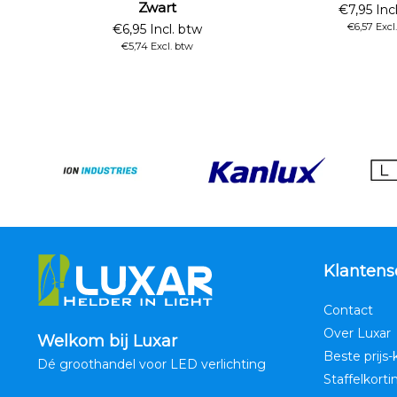
Zwart
€7,95 Inc
€6,57 Excl
€6,95 Incl. btw
€5,74 Excl. btw
Klantens
Contact
Over Luxar
Welkom bij Luxar
Beste prijs-
Dé groothandel voor LED verlichting
Staffelkorti