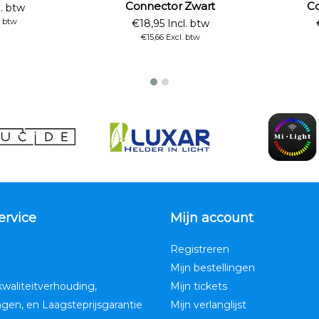
Connector Zwart
Co
l. btw
. btw
€18,95 Incl. btw
€15,66 Excl. btw
ervice
Mijn account
Registreren
Mijn bestellingen
kwaliteitverhouding,
Mijn tickets
ngen, en Laagsteprijsgarantie
Mijn verlanglijst