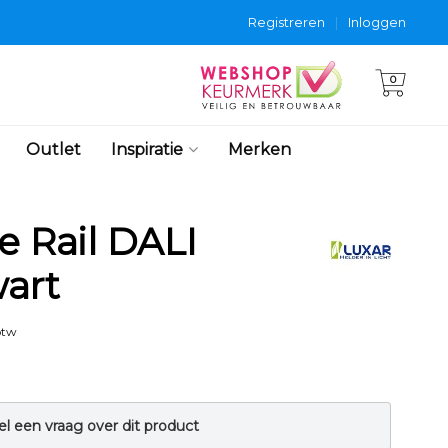
Registreren
|
Inloggen
0
Outlet
Inspiratie
Merken
e Rail DALI
art
btw
el een vraag over dit product