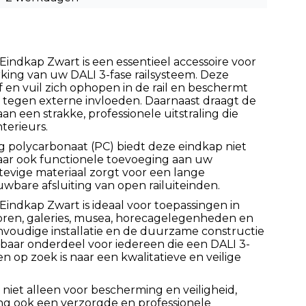
Eindkap Zwart is een essentieel accessoire voor
rking van uw DALI 3-fase railsysteem. Deze
 en vuil zich ophopen in de rail en beschermt
tegen externe invloeden. Daarnaast draagt de
aan een strakke, professionele uitstraling die
terieurs.
polycarbonaat (PC) biedt deze eindkap niet
maar ook functionele toevoeging aan uw
stevige materiaal zorgt voor een lange
bare afsluiting van open railuiteinden.
Eindkap Zwart is ideaal voor toepassingen in
oren, galeries, musea, horecagelegenheden en
voudige installatie en de duurzame constructie
baar onderdeel voor iedereen die een DALI 3-
en op zoek is naar een kwalitatieve en veilige
niet alleen voor bescherming en veiligheid,
ng ook een verzorgde en professionele