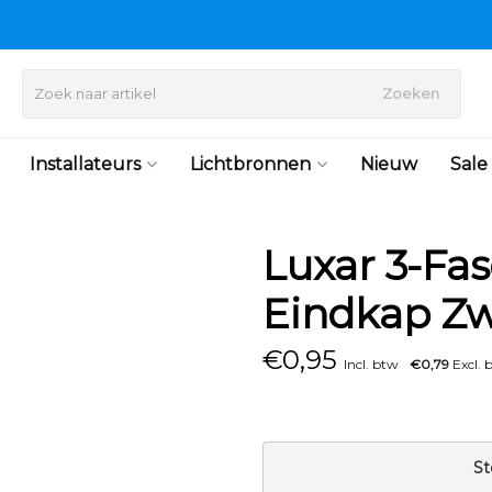
Zoeken
Installateurs
Lichtbronnen
Nieuw
Sale
Luxar 3-Fas
Eindkap Zw
€
0,95
Incl. btw
€0,79
Excl. 
St