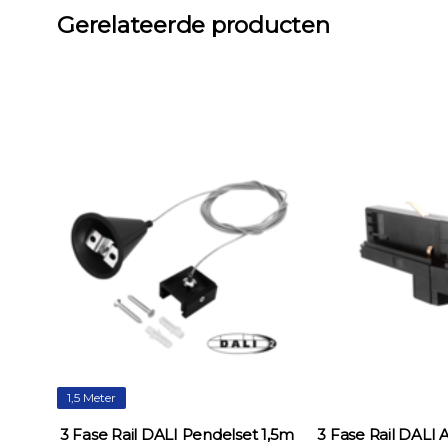
Gerelateerde producten
1,5 Meter
art
3 Fase Rail DALI Pendelset 1,5m
3 Fase Rail DALI 