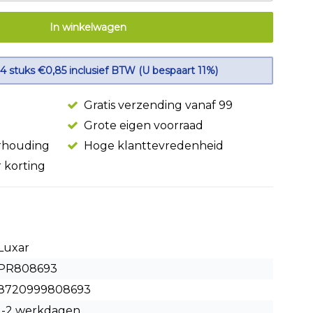
In winkelwagen
 4 stuks €0,85 inclusief BTW (U bespaart 11%)
Gratis verzending vanaf 99
Grote eigen voorraad
erhouding
Hoge klanttevredenheid
r korting
Luxar
PR808693
8720999808693
1-2 werkdagen