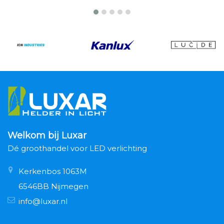
Welkom bij Luxar
Dé groothandel voor LED verlichting
Kerkenbos 1063M
6546BB Nijmegen
info@luxar.nl