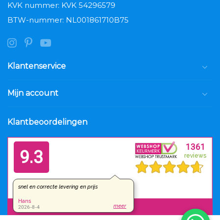
KVK nummer: KVK 54296579
BTW-nummer: NL001861710B75
Klantenservice
Mijn account
Klantbeoordelingen