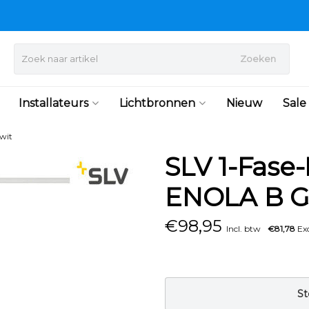
Zoeken
Installateurs
Lichtbronnen
Nieuw
Sale
wit
SLV 1-Fase
ENOLA B G
€
98,95
Incl. btw
€81,78
Exc
St