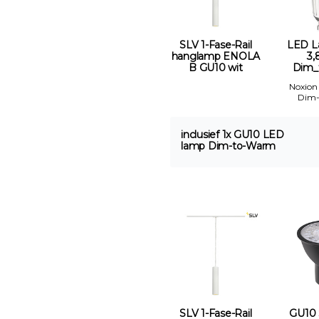
SLV 1-Fase-Rail
LED L
hanglamp ENOLA
3,
B GU10 wit
Dim_
Noxion
Dim
inclusief 1x GU10 LED
lamp Dim-to-Warm
SLV 1-Fase-Rail
GU10