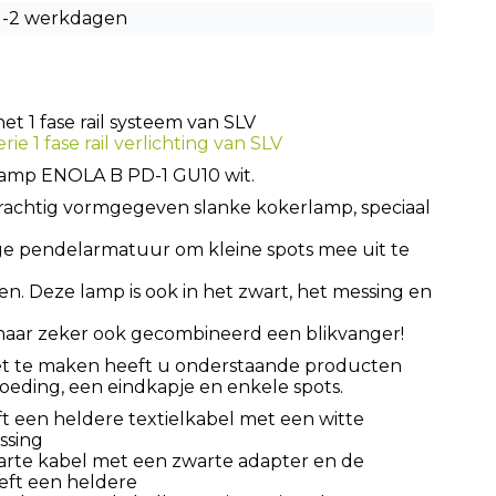
1-2 werkdagen
t 1 fase rail systeem van SLV
rie 1 fase rail verlichting van SLV
nglamp ENOLA B PD-1 GU10 wit.
rachtig vormgegeven slanke kokerlamp, speciaal
tige pendelarmatuur om kleine spots mee uit te
en. Deze lamp is ook in het zwart, het messing en
 maar zeker ook gecombineerd een blikvanger!
et te maken heeft u onderstaande producten
n voeding, een eindkapje en enkele spots.
t een heldere textielkabel met een witte
ssing
rte kabel met een zwarte adapter en de
eeft een heldere