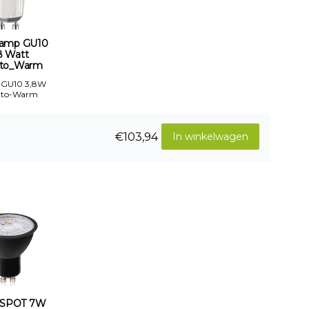
amp GU10
8 Watt
to_Warm
 GU10 3,8W
-to-Warm
€103,94
In winkelwagen
 SPOT 7W