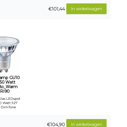
€101,44
In winkelwagen
amp GU10
-50 Watt
to_Warm
RI90
 Glas LEDspot
50 Watt 927
 DimTone
€104,90
In winkelwagen