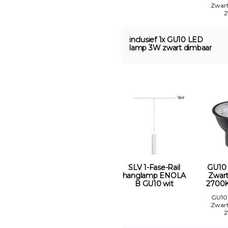
Zwar
inclusief 1x GU10 LED
lamp 3W zwart dimbaar
SLV 1-Fase-Rail
GU10
hanglamp ENOLA
Zwar
B GU10 wit
2700K
GU10
Zwar