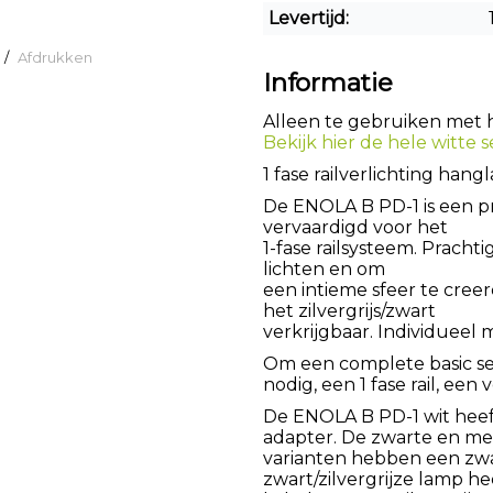
Levertijd:
/
Afdrukken
Informatie
Alleen te gebruiken met he
Bekijk hier de hele witte se
1 fase railverlichting ha
De ENOLA B PD-1 is een p
vervaardigd voor het
1-fase railsysteem. Prach
lichten en om
een intieme sfeer te creer
het zilvergrijs/zwart
verkrijgbaar. Individueel
Om een complete basic s
nodig, een 1 fase rail, ee
De ENOLA B PD-1 wit heef
adapter. De zwarte en me
varianten hebben een zwa
zwart/zilvergrijze lamp h