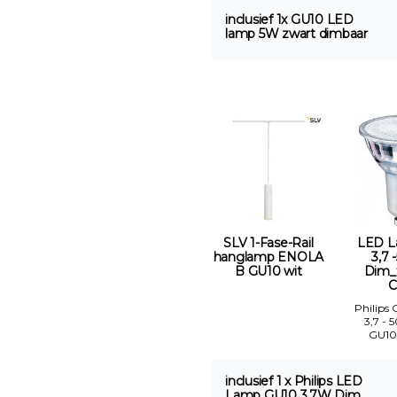
inclusief 1x GU10 LED
lamp 5W zwart dimbaar
SLV 1-Fase-Rail
LED L
hanglamp ENOLA
3,7 
B GU10 wit
Dim_
C
Philips
3,7 - 
GU10
inclusief 1 x Philips LED
Lamp GU10 3,7W Dim