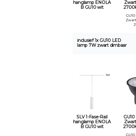
hanglamp ENOLA
Zwar
B GU10 wit
2700
GU10
Zwar
inclusief 1x GU10 LED
lamp 7W zwart dimbaar
SLV 1-Fase-Rail
GU10
hanglamp ENOLA
Zwar
B GU10 wit
2700K
GU10