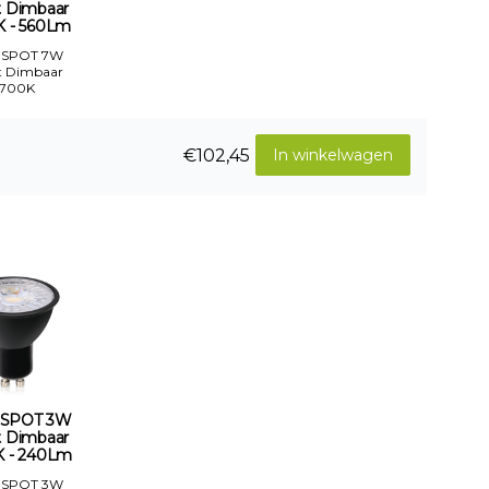
t Dimbaar
K - 560Lm
 SPOT 7W
t Dimbaar
2700K
€102,45
In winkelwagen
 SPOT 3W
t Dimbaar
 - 240Lm
 SPOT 3W