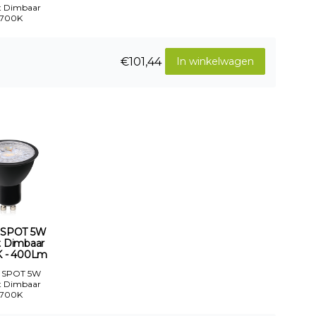
t Dimbaar
2700K
€101,44
In winkelwagen
 SPOT 5W
t Dimbaar
 - 400Lm
 SPOT 5W
t Dimbaar
2700K