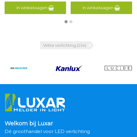
In winkelwagen
In winkelwagen
Witte verlichting
(234)
Welkom bij Luxar
Dé groothandel voor LED verlichting