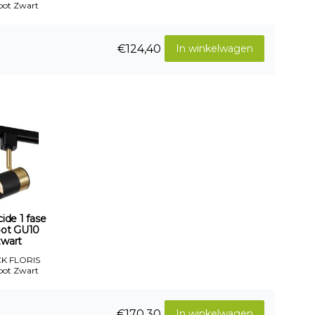
pot Zwart
€124,40
In winkelwagen
ide 1 fase
spot GU10
zwart
K FLORIS
pot Zwart
€170,30
In winkelwagen