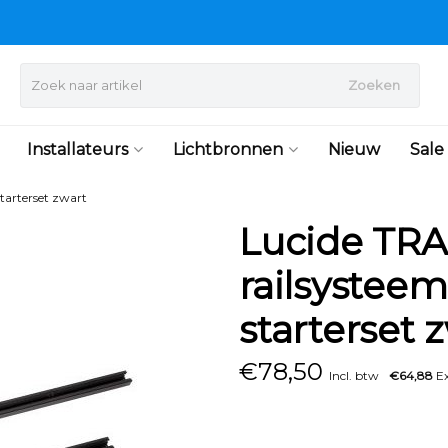
Zoeken
Installateurs
Lichtbronnen
Nieuw
Sale
starterset zwart
Lucide TRAC
railsystee
starterset 
€
78,50
Incl. btw
€64,88
Ex