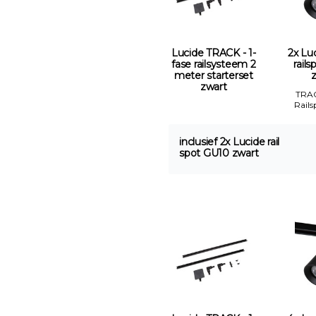
Lucide TRACK - 1-
2x Luc
fase railsysteem 2
rail
meter starterset
zwart
TRA
Rails
inclusief 2x Lucide rail
spot GU10 zwart