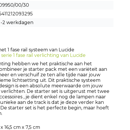
09950/00/30
5411212093295
1-2 werkdagen
t 1 fase rail systeem van Lucide
serie 1 fase rail verlichting van Lucide
hting hebben we het praktische aan het
bineer je starter pack met een variëteit aan
eer en verschuif ze ten alle tijde naar jouw
eme lichtsetting uit. Dit praktische systeem
esign is een absolute meerwaarde om jouw
 verlichten. De starter set is uitgerust met twee
accessoires , je dient enkel nog de lampen naar
unieke aan de track is dat je deze verder kan
e starter set is het perfecte begin, maar hoeft
n.
x 16,5 cm x 7,5 cm