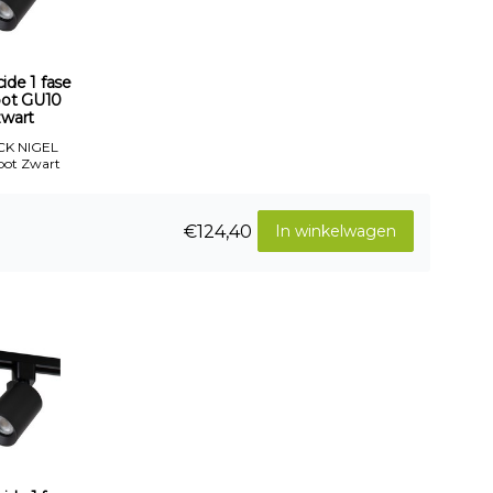
ide 1 fase
spot GU10
zwart
CK NIGEL
pot Zwart
€124,40
In winkelwagen