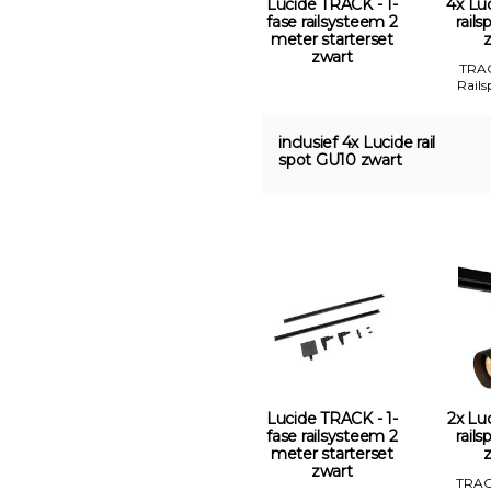
Lucide TRACK - 1-
4x Luc
fase railsysteem 2
rail
meter starterset
zwart
TRA
Rails
inclusief 4x Lucide rail
spot GU10 zwart
Lucide TRACK - 1-
2x Luc
fase railsysteem 2
rail
meter starterset
zwart
TRAC