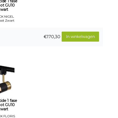
ide 1 fase
spot GU10
zwart
CK NIGEL
pot Zwart
€170,30
In winkelwagen
ide 1 fase
spot GU10
zwart
K FLORIS