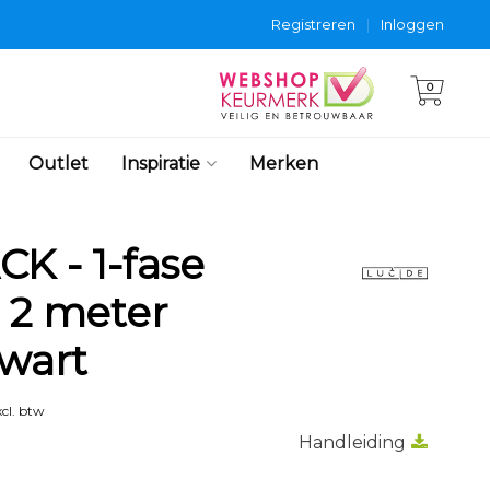
Registreren
|
Inloggen
0
Outlet
Inspiratie
Merken
K - 1-fase
m 2 meter
zwart
cl. btw
Handleiding