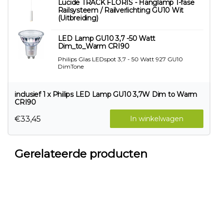
Lucide TRACK FLORIS - Hanglamp 1-fase
Railsysteem / Railverlichting GU10 Wit
(Uitbreiding)
LED Lamp GU10 3,7 -50 Watt
Dim_to_Warm CRI90
Philips Glas LEDspot 3,7 - 50 Watt 927 GU10
DimTone
inclusief 1 x Philips LED Lamp GU10 3,7W Dim to Warm
CRI90
€33,45
In winkelwagen
Gerelateerde producten