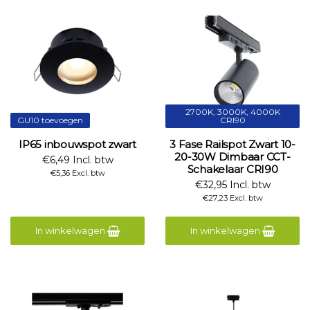
2700K, 3000K, 4000K
GU10 toevoegen
CRI90
IP65 inbouwspot zwart
3 Fase Railspot Zwart 10-
20-30W Dimbaar CCT-
€6,49 Incl. btw
Schakelaar CRI90
€5,36 Excl. btw
€32,95 Incl. btw
€27,23 Excl. btw
In winkelwagen
In winkelwagen