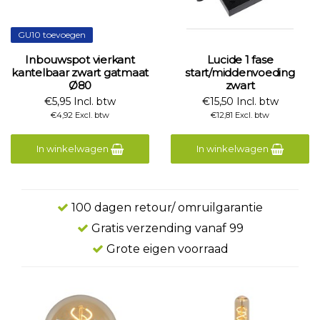
GU10 toevoegen
Inbouwspot vierkant
Lucide 1 fase
kantelbaar zwart gatmaat
start/middenvoeding
Ø80
zwart
€5,95 Incl. btw
€15,50 Incl. btw
€4,92 Excl. btw
€12,81 Excl. btw
In winkelwagen
In winkelwagen
100 dagen retour/ omruilgarantie
Gratis verzending vanaf 99
Grote eigen voorraad