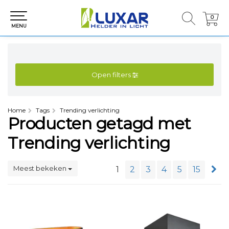
0
0
MENU
Open filters
Home
Tags
Trending verlichting
Producten getagd met
Trending verlichting
Meest bekeken
1
2
3
4
5
15