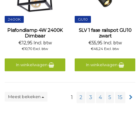
2400K
GU10
Plafondlamp 4W 2400K
SLV 1 fase railspot GU10
Dimbaar
zwart
€12,95 Incl. btw
€55,95 Incl. btw
€10,70 Excl. btw
€46,24 Excl. btw
In winkelwagen
In winkelwagen
Meest bekeken
1
2
3
4
5
15