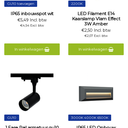
GU10 toevoegen
2200K
IP65 inbouwspot wit
LED Filament E14
Kaarslamp Vlam Effect
€5,49 Incl. btw
3W Amber
€4,54 Excl. btw
€2,50 Incl. btw
€2,07 Excl. btw
In winkelwagen
In winkelwagen
GU10
3000K 4000K 6500K
1 Fase Rail armatuur gu10
IP65 LED Opbouw