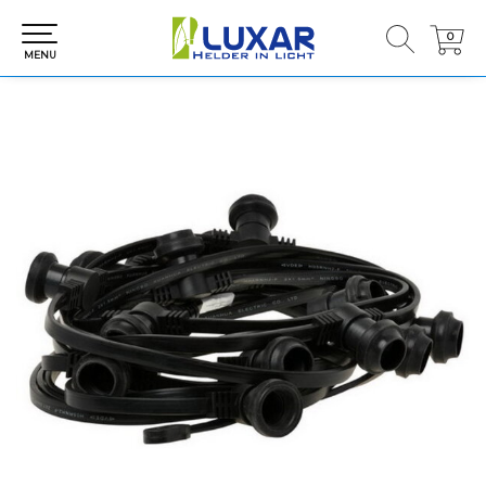
0
0
MENU