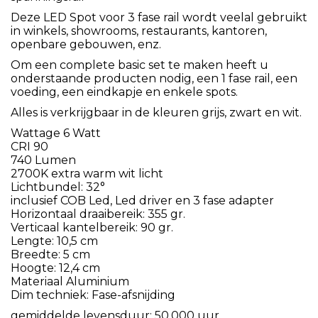
Deze LED Spot voor 3 fase rail wordt veelal gebruikt
in winkels, showrooms, restaurants, kantoren,
openbare gebouwen, enz.
Om een complete basic set te maken heeft u
onderstaande producten nodig, een 1 fase rail, een
voeding, een eindkapje en enkele spots.
Alles is verkrijgbaar in de kleuren grijs, zwart en wit.
Wattage 6 Watt
CRI 90
740 Lumen
2700K extra warm wit licht
Lichtbundel: 32°
inclusief COB Led, Led driver en 3 fase adapter
Horizontaal draaibereik: 355 gr.
Verticaal kantelbereik: 90 gr.
Lengte: 10,5 cm
Breedte: 5 cm
Hoogte: 12,4 cm
Materiaal Aluminium
Dim techniek: Fase-afsnijding
gemiddelde levensduur: 50.000 uur