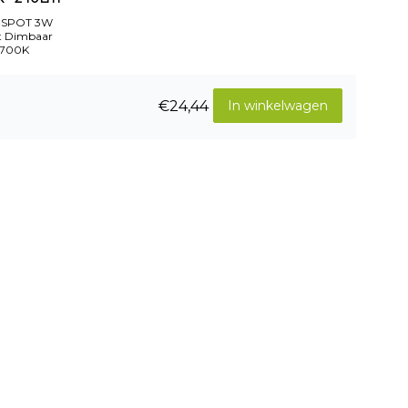
 SPOT 3W
t Dimbaar
2700K
€24,44
In winkelwagen