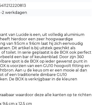
5411212220813
1-2 werkdagen
nt van Lucide is een, uit volledig aluminium
heeft hierdoor een zeer hoogwaardige
ing van 9.5cm x 9.6cm laat hij zich eenvoudig
sen. Dit artikel is bij uitstek geschikt als
 of toilet. In serie geplaatst is de BOX ook perfect
rbeeld een bar of keukenblad. Door zijn 360
lbare spot is de BOX op ieder gewenst punt in
BOX is voorzien van een GU10 hoogvolt fitting en
chtbron. Aan u de keus om er een mooie al dan
ot of een traditionele dimbare GU10
ken. De BOX is verkrijgbaar in de kleuren
draaibaar waardoor deze alle kanten op te richten
 9,6 cm x 12,5 cm