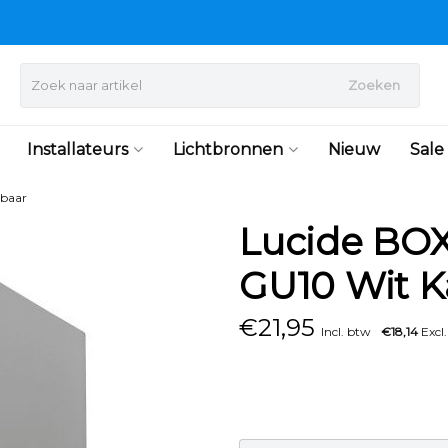
Zoeken
Installateurs
Lichtbronnen
Nieuw
Sale
lbaar
Lucide BOX
GU10 Wit K
€
21,95
Incl. btw
€18,14
Excl