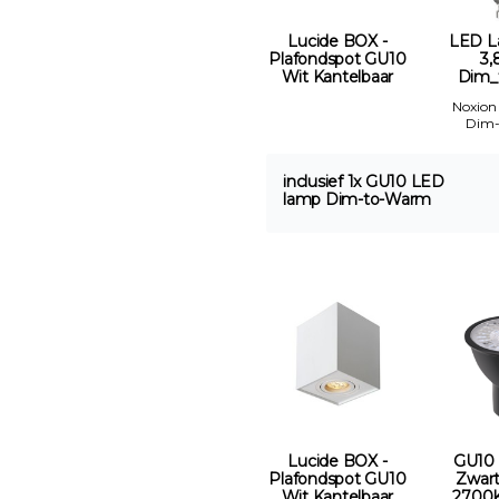
Lucide BOX -
LED L
Plafondspot GU10
3,
Wit Kantelbaar
Dim_
Noxion
Dim
inclusief 1x GU10 LED
lamp Dim-to-Warm
Lucide BOX -
GU10
Plafondspot GU10
Zwar
Wit Kantelbaar
2700K