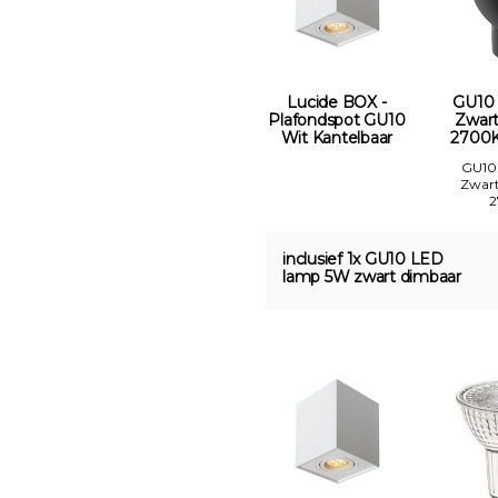
Lucide BOX -
GU10
Plafondspot GU10
Zwar
Wit Kantelbaar
2700K
GU10
Zwar
inclusief 1x GU10 LED
lamp 5W zwart dimbaar