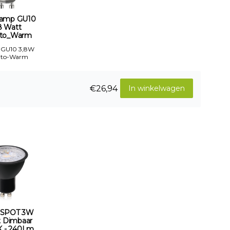
amp GU10
8 Watt
to_Warm
 GU10 3,8W
-to-Warm
€26,94
In winkelwagen
 SPOT 3W
t Dimbaar
 - 240Lm