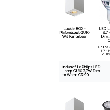
Lucide BOX -
LED L
Plafondspot GU10
3,7 
Wit Kantelbaar
Dim_
C
Philips
3,7 - 
GU10
inclusief 1 x Philips LED
Lamp GU10 3,7W Dim
to Warm CRI90