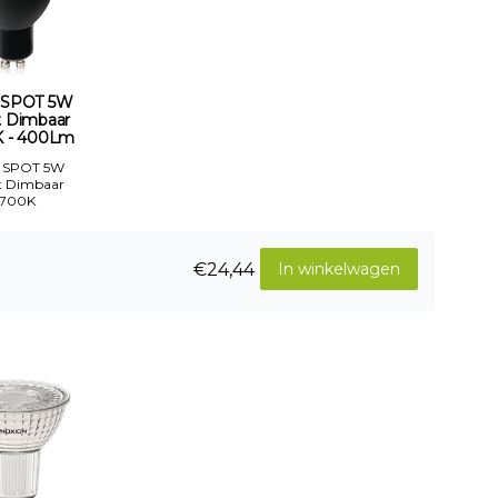
 SPOT 5W
t Dimbaar
 - 400Lm
 SPOT 5W
t Dimbaar
2700K
€24,44
In winkelwagen