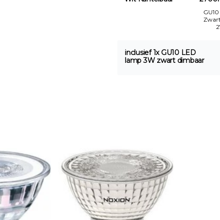
GU10
Zwar
inclusief 1x GU10 LED
lamp 3W zwart dimbaar