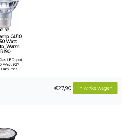
amp GU10
-50 Watt
to_Warm
RI90
 Glas LEDspot
50 Watt 927
 DimTone
€27,90
In winkelwagen