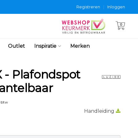
Registreren
|
Inloggen
0
Outlet
Inspiratie
Merken
 - Plafondspot
antelbaar
. btw
Handleiding