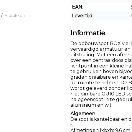
EAN:
/
Afdrukken
Levertijd:
Informatie
De opbouwspot BOX vierka
vervaardigd armatuur en 
uitstraling. Met een afmet
over een centraaldoos plaat
lichtpunt in een kleine hal
te gebruiken boven bijvoo
graden draaibare en kante
de ruimte te richten. De 
wordt geleverd zonder li
niet dimbare GU10 LED sp
halogeenspot in te gebrui
aluminium en wit.
Algemeen
De spot is kantelbaar en 
is
Afmetingen lxbxh: 9,6 cm x