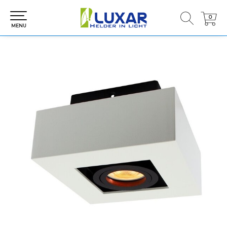
0
0
MENU