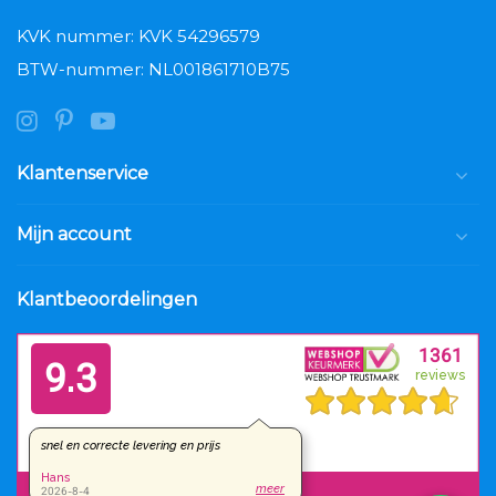
KVK nummer: KVK 54296579
BTW-nummer: NL001861710B75
Klantenservice
Mijn account
Klantbeoordelingen