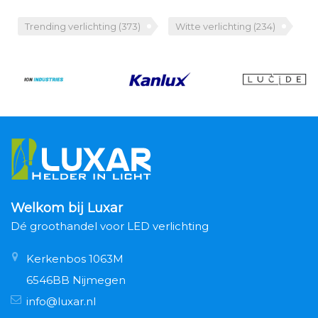
Trending verlichting
(373)
Witte verlichting
(234)
Welkom bij Luxar
Dé groothandel voor LED verlichting
Kerkenbos 1063M
6546BB Nijmegen
info@luxar.nl