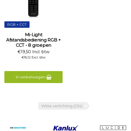
RGB + CCT
Mi-Light
Afstandsbediening RGB +
CCT - 8 groepen
€19,50 Incl. btw
€16,12 Excl. btw
In winkelwagen
Witte verlichting
(234)