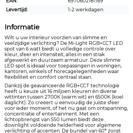
EAN:
6970602181169
Levertijd:
1-2 werkdagen
Informatie
Wilt u uw interieur voorzien van slimme en
veelzijdige verlichting? De Mi-Light RGB+CCT LED
spot van 6 watt biedt u volledige controle over
kleur, sfeer en intensiteit, alles in een strak
afgewerkt en duurzaam armatuur. Deze slimme
LED spot is ideaal voor toepassingen in woningen,
kantoren, winkels of horecagelegenheden waar
flexibiliteit en comfort centraal staan.
Dankzij de geavanceerde RGB+CCT technologie
heeft u keuze uit 16 miljoen kleuren én diverse
wittinten tussen 2700K (warm wit) en 6500K (koel
daglicht). Zo creëert u eenvoudig de juiste sfeer
voor ieder moment, of het nu gaat om ontspanning,
concentratie of entertainment. Met een
lichtopbrengst van 550 lumen biedt deze
downlight voldoende helderheid voor algemene
verlichting of accenten. De bundel van 60° zorgt