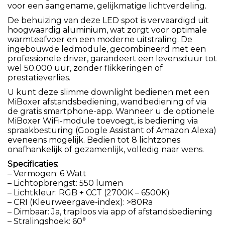
voor een aangename, gelijkmatige lichtverdeling.
De behuizing van deze LED spot is vervaardigd uit
hoogwaardig aluminium, wat zorgt voor optimale
warmteafvoer en een moderne uitstraling. De
ingebouwde ledmodule, gecombineerd met een
professionele driver, garandeert een levensduur tot
wel 50.000 uur, zonder flikkeringen of
prestatieverlies.
U kunt deze slimme downlight bedienen met een
MiBoxer afstandsbediening, wandbediening of via
de gratis smartphone-app. Wanneer u de optionele
MiBoxer WiFi-module toevoegt, is bediening via
spraakbesturing (Google Assistant of Amazon Alexa)
eveneens mogelijk. Bedien tot 8 lichtzones
onafhankelijk of gezamenlijk, volledig naar wens.
Specificaties:
– Vermogen: 6 Watt
– Lichtopbrengst: 550 lumen
– Lichtkleur: RGB + CCT (2700K – 6500K)
– CRI (Kleurweergave-index): >80Ra
– Dimbaar: Ja, traploos via app of afstandsbediening
– Stralingshoek: 60°