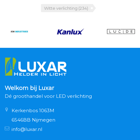
Witte verlichting
(234)
Welkom bij Luxar
Dé groothandel voor LED verlichting
Kerkenbos 1063M
6546BB Nijmegen
info@luxar.nl