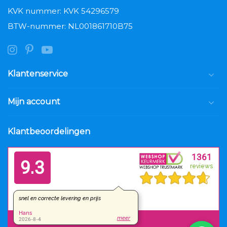
KVK nummer: KVK 54296579
BTW-nummer: NL001861710B75
Klantenservice
Mijn account
Klantbeoordelingen