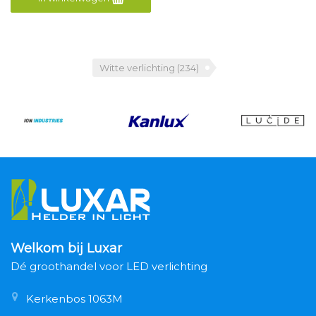
Witte verlichting
(234)
Welkom bij Luxar
Dé groothandel voor LED verlichting
Kerkenbos 1063M