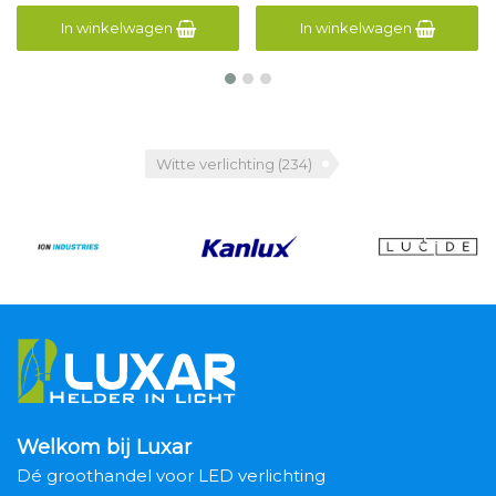
In winkelwagen
In winkelwagen
Witte verlichting
(234)
Welkom bij Luxar
Dé groothandel voor LED verlichting