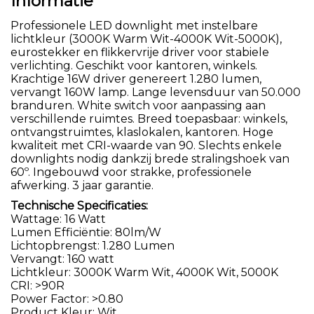
Informatie
Professionele LED downlight met instelbare
lichtkleur (3000K Warm Wit-4000K Wit-5000K),
eurostekker en flikkervrije driver voor stabiele
verlichting. Geschikt voor kantoren, winkels.
Krachtige 16W driver genereert 1.280 lumen,
vervangt 160W lamp. Lange levensduur van 50.000
branduren. White switch voor aanpassing aan
verschillende ruimtes. Breed toepasbaar: winkels,
ontvangstruimtes, klaslokalen, kantoren. Hoge
kwaliteit met CRI-waarde van 90. Slechts enkele
downlights nodig dankzij brede stralingshoek van
60º. Ingebouwd voor strakke, professionele
afwerking. 3 jaar garantie.
Technische Specificaties:
Wattage: 16 Watt
Lumen Efficiëntie: 80lm/W
Lichtopbrengst: 1.280 Lumen
Vervangt: 160 watt
Lichtkleur: 3000K Warm Wit, 4000K Wit, 5000K
CRI: >90R
Power Factor: >0.80
Product Kleur: Wit