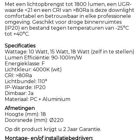
Met een lichtopbrengst tot 1800 lumen, een UGR-
waarde <21 en een CRI van >80Ra is deze downlight
comfortabel en betrouwbaar in elke professionele
omgeving. Geschikt voor droge binnenruimtes
(IP20) en bestand tegen temperaturen van -25°C
tot +40°C.
Specificaties
Wattage: 10 Watt, 15 Watt, 18 Watt (zelf in te stellen)
Lumen Efficiëntie: 90-100lm/W
Energieklasse: F
Lichtkleur: 4000K (wit)
CRI: >80Ra
Lichtbundel: 110°
IP-Waarde: IP20
Dimbaar: Ja
Materiaal: PC + Aluminium
Afmetingen
Hoogte (mm): 18
Doorsnede (mm): Ø220
Op dit product krijgt u 2 Jaar Garantie.
Montage- en/of installatiebedrijven: