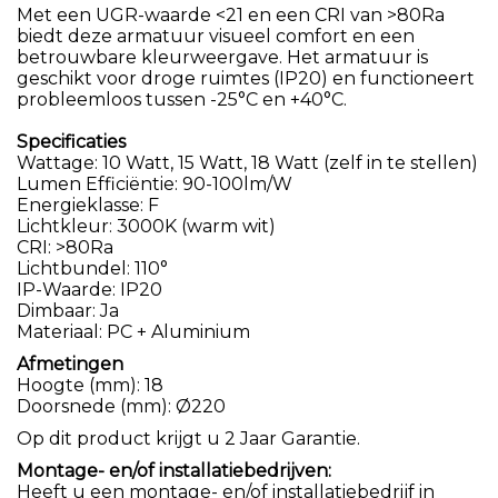
Met een UGR-waarde <21 en een CRI van >80Ra
biedt deze armatuur visueel comfort en een
betrouwbare kleurweergave. Het armatuur is
geschikt voor droge ruimtes (IP20) en functioneert
probleemloos tussen -25°C en +40°C.
Specificaties
Wattage: 10 Watt, 15 Watt, 18 Watt (zelf in te stellen)
Lumen Efficiëntie: 90-100lm/W
Energieklasse: F
Lichtkleur: 3000K (warm wit)
CRI: >80Ra
Lichtbundel: 110°
IP-Waarde: IP20
Dimbaar: Ja
Materiaal: PC + Aluminium
Afmetingen
Hoogte (mm): 18
Doorsnede (mm): Ø220
Op dit product krijgt u 2 Jaar Garantie.
Montage- en/of installatiebedrijven:
Heeft u een montage- en/of installatiebedrijf in