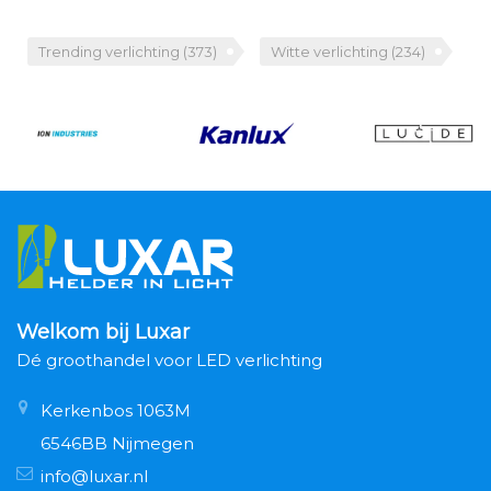
Trending verlichting
(373)
Witte verlichting
(234)
Welkom bij Luxar
Dé groothandel voor LED verlichting
Kerkenbos 1063M
6546BB Nijmegen
info@luxar.nl