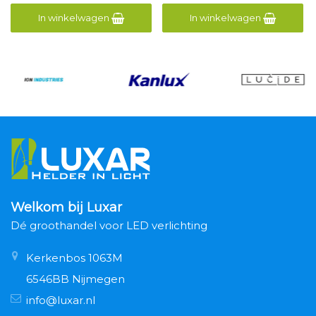
In winkelwagen
In winkelwagen
Welkom bij Luxar
Dé groothandel voor LED verlichting
Kerkenbos 1063M
6546BB Nijmegen
info@luxar.nl