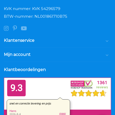
KVK nummer: KVK 54296579
BTW-nummer: NL001861710B75
Klantenservice
Mijn account
Klantbeoordelingen