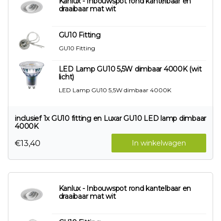
Kanlux - Inbouwspot rond kantelbaar en
draaibaar mat wit
GU10 Fitting
GU10 Fitting
LED Lamp GU10 5,5W dimbaar 4000K (wit
licht)
LED Lamp GU10 5,5W dimbaar 4000K
inclusief 1x GU10 fitting en Luxar GU10 LED lamp dimbaar
4000K
€13,40
In winkelwagen
Kanlux - Inbouwspot rond kantelbaar en
draaibaar mat wit