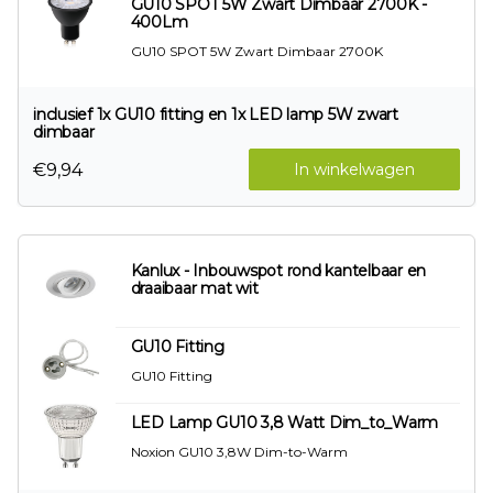
GU10 SPOT 5W Zwart Dimbaar 2700K -
400Lm
GU10 SPOT 5W Zwart Dimbaar 2700K
inclusief 1x GU10 fitting en 1x LED lamp 5W zwart
dimbaar
€9,94
In winkelwagen
Kanlux - Inbouwspot rond kantelbaar en
draaibaar mat wit
GU10 Fitting
GU10 Fitting
LED Lamp GU10 3,8 Watt Dim_to_Warm
Noxion GU10 3,8W Dim-to-Warm