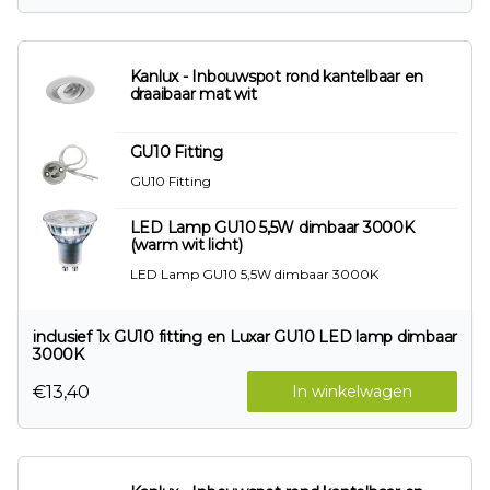
Kanlux - Inbouwspot rond kantelbaar en
draaibaar mat wit
GU10 Fitting
GU10 Fitting
LED Lamp GU10 5,5W dimbaar 3000K
(warm wit licht)
LED Lamp GU10 5,5W dimbaar 3000K
inclusief 1x GU10 fitting en Luxar GU10 LED lamp dimbaar
3000K
€13,40
In winkelwagen