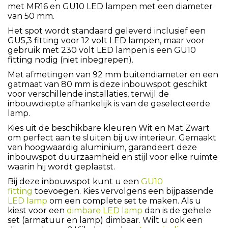
met MR16 en GU10 LED lampen met een diameter
van 50 mm.
Het spot wordt standaard geleverd inclusief een
GU5,3 fitting voor 12 volt LED lampen, maar voor
gebruik met 230 volt LED lampen is een GU10
fitting nodig (niet inbegrepen).
Met afmetingen van 92 mm buitendiameter en een
gatmaat van 80 mm is deze inbouwspot geschikt
voor verschillende installaties, terwijl de
inbouwdiepte afhankelijk is van de geselecteerde
lamp.
Kies uit de beschikbare kleuren Wit en Mat Zwart
om perfect aan te sluiten bij uw interieur. Gemaakt
van hoogwaardig aluminium, garandeert deze
inbouwspot duurzaamheid en stijl voor elke ruimte
waarin hij wordt geplaatst.
Bij deze inbouwspot kunt u een
GU10
fitting
toevoegen. Kies vervolgens een bijpassende
LED lamp
om een complete set te maken. Als u
kiest voor een
dimbare LED lamp
dan is de gehele
set (armatuur en lamp) dimbaar. Wilt u ook een