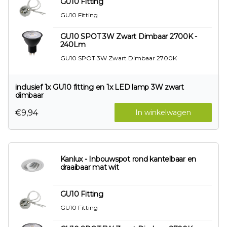
GU10 Fitting
GU10 Fitting
GU10 SPOT 3W Zwart Dimbaar 2700K -
240Lm
GU10 SPOT 3W Zwart Dimbaar 2700K
inclusief 1x GU10 fitting en 1x LED lamp 3W zwart
dimbaar
€9,94
In winkelwagen
Kanlux - Inbouwspot rond kantelbaar en
draaibaar mat wit
GU10 Fitting
GU10 Fitting