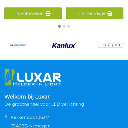
In winkelwagen
In winkelwagen
Welkom bij Luxar
Dé groothandel voor LED verlichting
Kerkenbos 1063M
6546BB Nijmegen