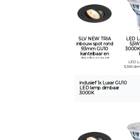
SLV NEW TRIA
LED L
inbouw spot rond
5,5W
93mm GU10
3000K
kantelbaar en
draaibaar mat
LED 
zwart Gatmaat
5,5W di
75mm
inclusief 1x Luxar GU10
LED lamp dimbaar
3000K