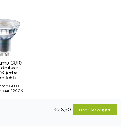
amp GU10
 dimbaar
K (extra
m licht)
Lamp GU10
mbaar 2200K
€26,90
In winkelwagen