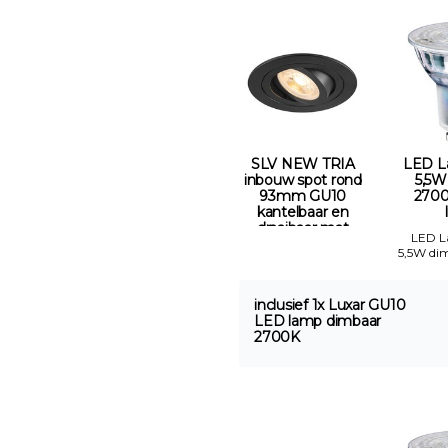
SLV NEW TRIA
LED L
inbouw spot rond
5,5W
93mm GU10
2700
kantelbaar en
draaibaar mat
LED 
zwart Gatmaat
5,5W di
75mm
inclusief 1x Luxar GU10
LED lamp dimbaar
2700K