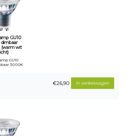
amp GU10
 dimbaar
 (warm wit
licht)
Lamp GU10
mbaar 3000K
€26,90
In winkelwagen