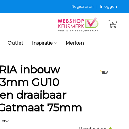
Registreren
|
Inloggen
0
Outlet
Inspiratie
Merken
RIA inbouw
 93mm GU10
 en draaibaar
 Gatmaat 75mm
. btw