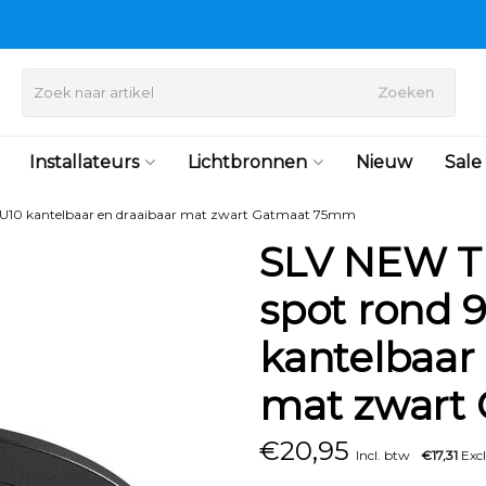
Zoeken
Installateurs
Lichtbronnen
Nieuw
Sale
10 kantelbaar en draaibaar mat zwart Gatmaat 75mm
SLV NEW T
spot rond
kantelbaar
mat zwart
€
20,95
Incl. btw
€17,31
Excl