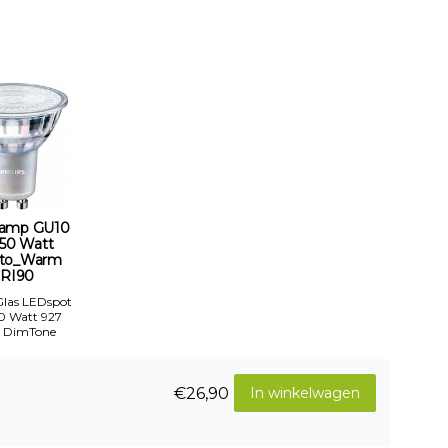
amp GU10
-50 Watt
to_Warm
RI90
 Glas LEDspot
50 Watt 927
 DimTone
€26,90
In winkelwagen