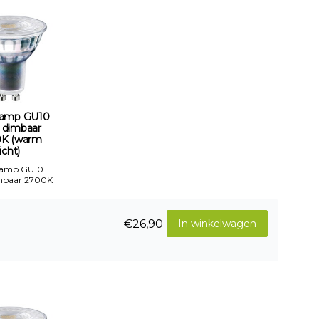
amp GU10
 dimbaar
K (warm
licht)
Lamp GU10
mbaar 2700K
€26,90
In winkelwagen