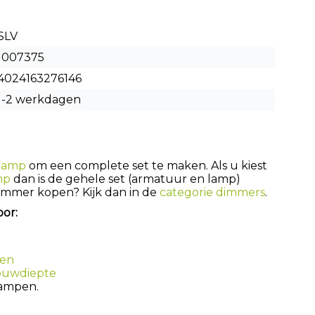
SLV
1007375
4024163276146
1-2 werkdagen
lamp
om een complete set te maken. Als u kiest
mp
dan is de gehele set (armatuur en lamp)
dimmer kopen? Kijk dan in de
categorie dimmers
.
oor:
pen
ouwdiepte
lampen.