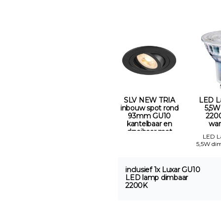
SLV NEW TRIA
LED L
inbouw spot rond
5,5W
93mm GU10
2200
kantelbaar en
war
draaibaar mat
LED 
zwart Gatmaat
5,5W di
75mm
inclusief 1x Luxar GU10
LED lamp dimbaar
2200K