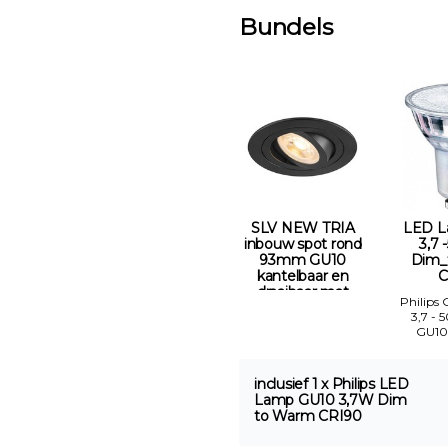
Bundels
SLV NEW TRIA
LED L
inbouw spot rond
3,7 
93mm GU10
Dim_
kantelbaar en
C
draaibaar mat
Philips
zwart Gatmaat
3,7 - 
75mm
GU10
inclusief 1 x Philips LED
Lamp GU10 3,7W Dim
to Warm CRI90