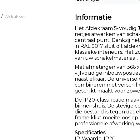
Informatie
/
Afdrukken
Het Afdekraam 5-Voudig J1 
netjes afwerken van scha
centraal punt. Dankzij h
in RAL 9017 sluit dit afd
klassieke interieurs. Het 
van uw schakelmateriaal.
Met afmetingen van 366 x
vijfvoudige inbouwposities
naast elkaar. De universe
combineren met verschill
geschikt maakt voor zowe
De IP20-classificatie maa
binnenshuis. De stevige 
die bestand is tegen dage
frame klikt moeiteloos op 
professionele afwerking w
Specificaties:
IP-Waarde: IP20