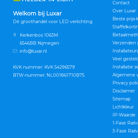
Contact
Over Luxar
Welkom bij Luxar
Beste prijs-
Dé groothandel voor LED verlichting
Staffelkorti
Betaalmet
Kerkenbos 1063M
Verzenden 
6546BB Nijmegen
Installateur
info@luxar.nl
Veel gestel
Installatie 
KVK nummer: KVK 54296579
Algemene 
BTW-nummer: NL001861710B75
Privacy poli
Disclaimer
Sitemap
Lichtkleur
IP-Waarde
1-Fase Railv
3-Fase Railv