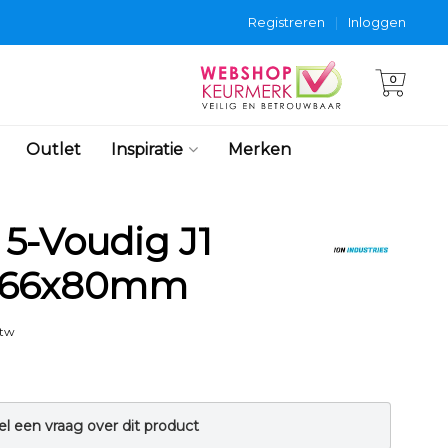
Registreren
|
Inloggen
0
Outlet
Inspiratie
Merken
5-Voudig J1
 366x80mm
btw
el een vraag over dit product