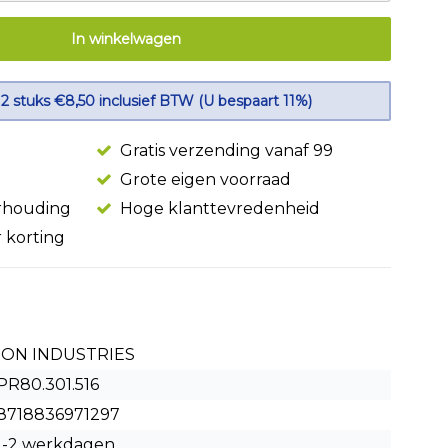
In winkelwagen
 2 stuks €8,50 inclusief BTW (U bespaart 11%)
Gratis verzending vanaf 99
Grote eigen voorraad
erhouding
Hoge klanttevredenheid
r korting
ION INDUSTRIES
PR80.301.516
8718836971297
1-2 werkdagen