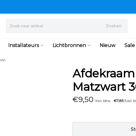
Zoeken
Installateurs
Lichtbronnen
Nieuw
Sale
0mm
Afdekraam 
Matzwart
€
9,50
Incl. btw
€7,85
Excl. 
St