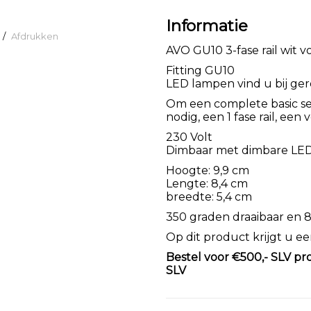
Informatie
/
Afdrukken
AVO GU10 3-fase rail wit vo
Fitting GU10
LED lampen vind u bij ge
Om een complete basic s
nodig, een 1 fase rail, ee
230 Volt
Dimbaar met dimbare LE
Hoogte: 9,9 cm
Lengte: 8,4 cm
breedte: 5,4 cm
350 graden draaibaar en 8
Op dit product krijgt u een
Bestel voor €500,- SLV pr
SLV