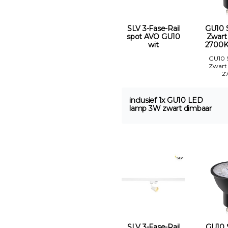
SLV 3-Fase-Rail
GU10 
spot AVO GU10
Zwart
wit
2700K
GU10
Zwart
2
inclusief 1x GU10 LED
lamp 3W zwart dimbaar
SLV 3-Fase-Rail
GU10 