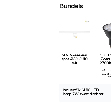
Bundels
SLV 3-Fase-Rail
GU10 
spot AVO GU10
Zwart
wit
2700K
GU10
Zwart
2
inclusief 1x GU10 LED
lamp 7W zwart dimbaar