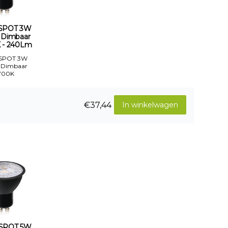
SPOT 3W
 Dimbaar
 - 240Lm
 SPOT 3W
 Dimbaar
700K
€37,44
In winkelwagen
SPOT 5W