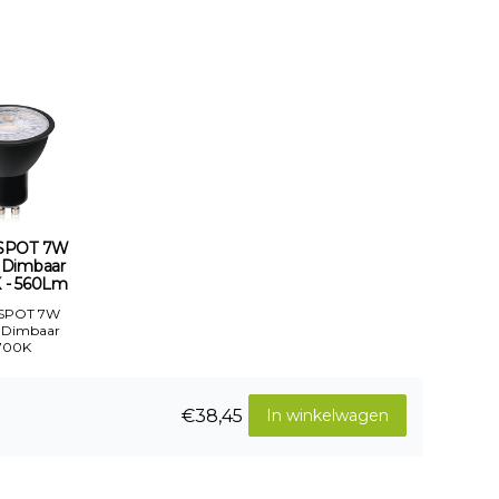
SPOT 7W
 Dimbaar
 - 560Lm
 SPOT 7W
 Dimbaar
700K
€38,45
In winkelwagen