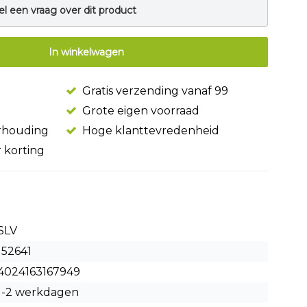
el een vraag over dit product
In winkelwagen
Gratis verzending vanaf 99
Grote eigen voorraad
erhouding
Hoge klanttevredenheid
r korting
SLV
152641
4024163167949
1-2 werkdagen