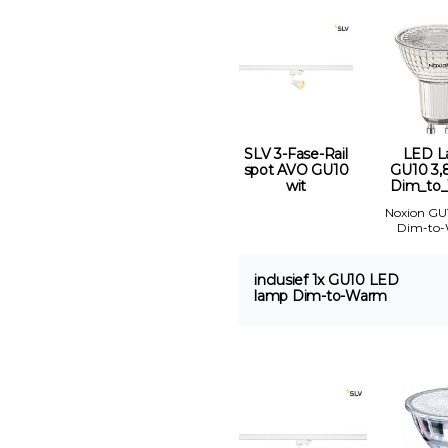
SLV 3-Fase-Rail
LED 
spot AVO GU10
GU10 3,
wit
Dim_to
Noxion GU
Dim-to
inclusief 1x GU10 LED
lamp Dim-to-Warm