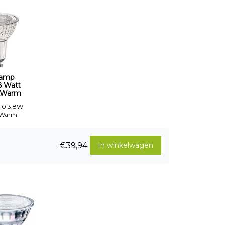
Lamp
8 Watt
_Warm
10 3,8W
-Warm
€39,94
In winkelwagen