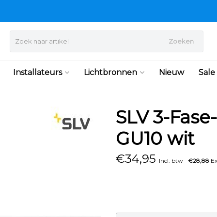
Zoeken
Installateurs
Lichtbronnen
Nieuw
Sale
SLV 3-Fase-
GU10 wit
€
34,95
Incl. btw
€28,88
Ex