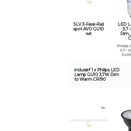
SLV 3-Fase-Rail
LED L
spot AVO GU10
3,7 
wit
Dim_
C
Philips
3,7 - 
GU10
inclusief 1 x Philips LED
Lamp GU10 3,7W Dim
to Warm CRI90