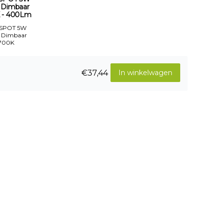
 Dimbaar
 - 400Lm
 SPOT 5W
 Dimbaar
700K
€37,44
In winkelwagen