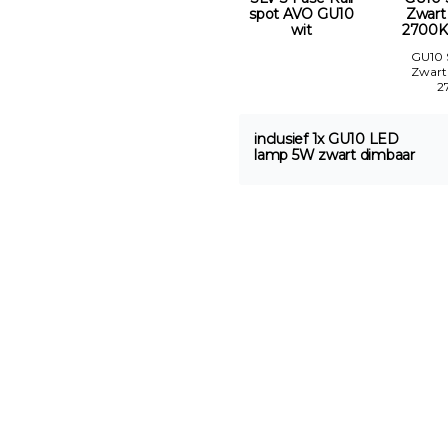
spot AVO GU10
Zwart
wit
2700K
GU10
Zwart
2
inclusief 1x GU10 LED
lamp 5W zwart dimbaar