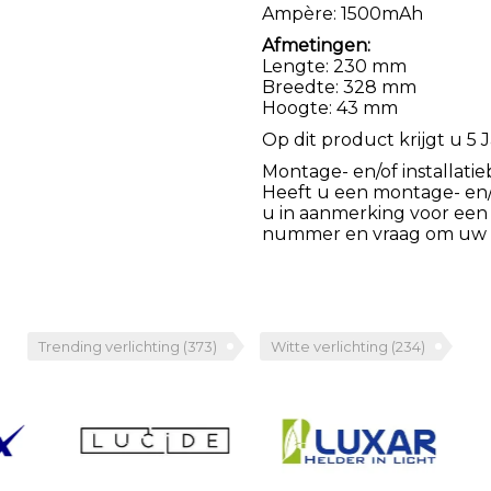
Ampère: 1500mAh
Afmetingen:
Lengte: 230 mm
Breedte: 328 mm
Hoogte: 43 mm
Op dit product krijgt u 5 J
Montage- en/of installatie
Heeft u een montage- en/of
u in aanmerking voor een
nummer en vraag om uw k
Trending verlichting
(373)
Witte verlichting
(234)