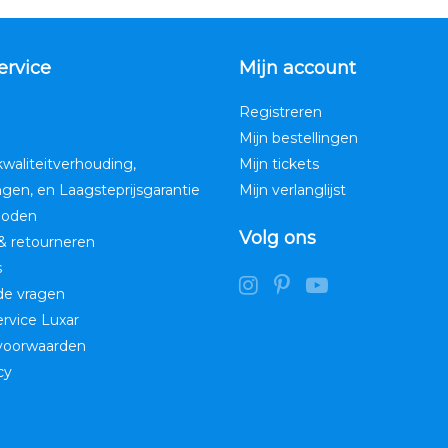
ervice
Mijn account
Registreren
Mijn bestellingen
kwaliteitverhouding,
Mijn tickets
ngen, en Laagsteprijsgarantie
Mijn verlanglijst
hoden
Volg ons
& retourneren
s
de vragen
service Luxar
voorwaarden
cy