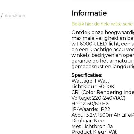
Informatie
/
Afdrukken
Bekijk hier de hele witte serie 
Ontdek onze hoogwaardig
maximale veiligheid en be
wit 6000K LED-licht, een 
en een krachtige accu voo
winkels, bedrijven en open
garantie op het armatuur 
gemoedsrust en langduri
Specificaties:
Wattage: 1 Watt
Lichtkleur: 6000K
CRI (Color Rendering Ind
Voltage: 220-240V(AC)
Hertz: 50/60 Hz
IP-Waarde: IP22
Accu: 3.2V, 1500mAh LiFe
Dimbaar: Nee
Met Lichtbron: Ja
Product Kleur: Wit