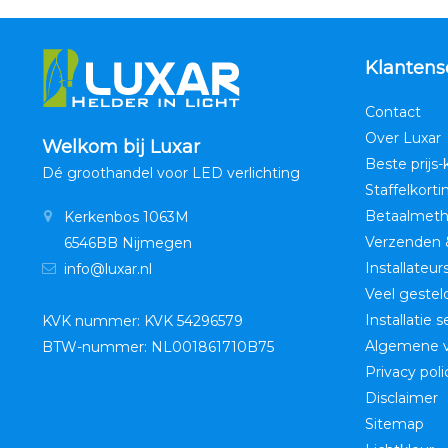
Klantens
Contact
Over Luxar
Welkom bij Luxar
Beste prijs-
Dé groothandel voor LED verlichting
Staffelkorti
Betaalmet
Kerkenbos 1063M
Verzenden 
6546BB Nijmegen
Installateur
info@luxar.nl
Veel gestel
Installatie 
KVK nummer: KVK 54296579
Algemene 
BTW-nummer: NL001861710B75
Privacy poli
Disclaimer
Sitemap