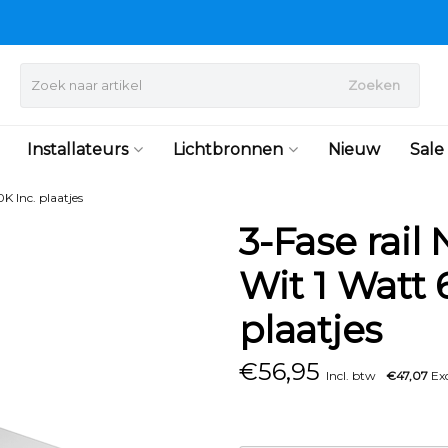
Zoeken
Installateurs
Lichtbronnen
Nieuw
Sale
K Inc. plaatjes
3-Fase rail
Wit 1 Watt 
plaatjes
€
56,95
Incl. btw
€47,07
Exc