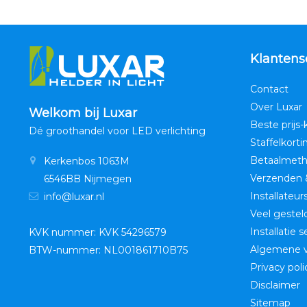
Klantens
Contact
Over Luxar
Welkom bij Luxar
Beste prijs-
Dé groothandel voor LED verlichting
Staffelkorti
Betaalmet
Kerkenbos 1063M
Verzenden 
6546BB Nijmegen
Installateur
info@luxar.nl
Veel gestel
Installatie 
KVK nummer: KVK 54296579
Algemene 
BTW-nummer: NL001861710B75
Privacy poli
Disclaimer
Sitemap