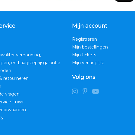
ervice
Mijn account
Registreren
Mijn bestellingen
kwaliteitverhouding,
Mijn tickets
ngen, en Laagsteprijsgarantie
Mijn verlanglijst
hoden
Volg ons
& retourneren
s
de vragen
service Luxar
voorwaarden
cy