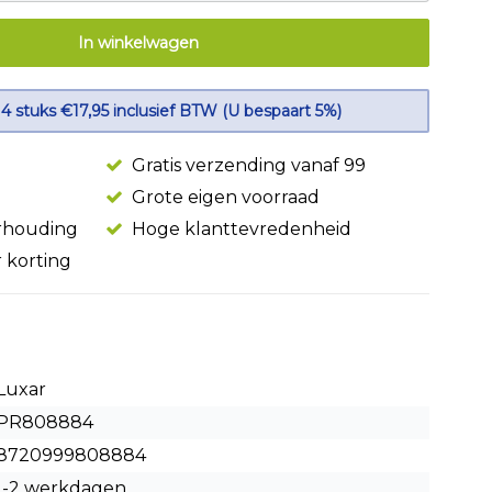
In winkelwagen
 4 stuks €17,95 inclusief BTW (U bespaart 5%)
Gratis verzending vanaf 99
Grote eigen voorraad
erhouding
Hoge klanttevredenheid
r korting
Luxar
PR808884
8720999808884
1-2 werkdagen