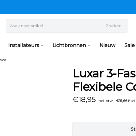
Zoeken
Installateurs
Lichtbronnen
Nieuw
Sale
 Wit
Luxar 3-Fas
Flexibele 
€
18,95
Incl. btw
€15,66
Excl
St