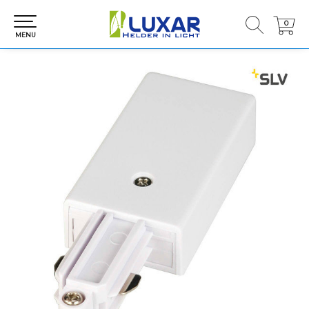
0
0
MENU