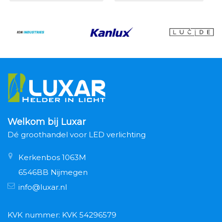
Welkom bij Luxar
Dé groothandel voor LED verlichting
Kerkenbos 1063M
6546BB Nijmegen
info@luxar.nl
KVK nummer: KVK 54296579