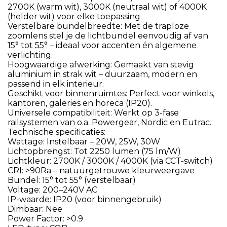
2700K (warm wit), 3000K (neutraal wit) of 4000K
(helder wit) voor elke toepassing.
Verstelbare bundelbreedte: Met de traploze
zoomlens stel je de lichtbundel eenvoudig af van
15° tot 55° – ideaal voor accenten én algemene
verlichting.
Hoogwaardige afwerking: Gemaakt van stevig
aluminium in strak wit – duurzaam, modern en
passend in elk interieur.
Geschikt voor binnenruimtes: Perfect voor winkels,
kantoren, galeries en horeca (IP20).
Universele compatibiliteit: Werkt op 3-fase
railsystemen van o.a. Powergear, Nordic en Eutrac.
Technische specificaties:
Wattage: Instelbaar – 20W, 25W, 30W
Lichtopbrengst: Tot 2250 lumen (75 lm/W)
Lichtkleur: 2700K / 3000K / 4000K (via CCT-switch)
CRI: >90Ra – natuurgetrouwe kleurweergave
Bundel: 15° tot 55° (verstelbaar)
Voltage: 200–240V AC
IP-waarde: IP20 (voor binnengebruik)
Dimbaar: Nee
Power Factor: >0.9