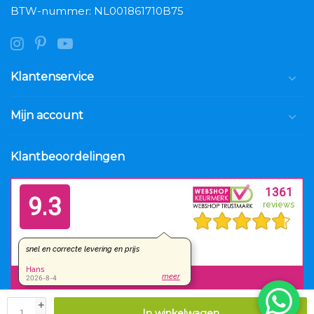
BTW-nummer: NL001861710B75
Klantenservice
Mijn account
Klantbeoordelingen
+
In winkelwagen