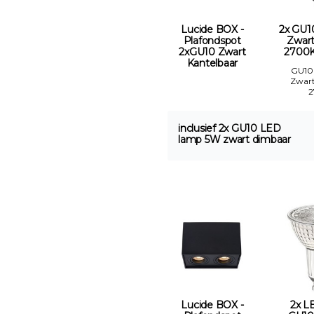
Lucide BOX -
2x GU1
Plafondspot
Zwar
2xGU10 Zwart
2700K
Kantelbaar
GU10
Zwar
inclusief 2x GU10 LED
lamp 5W zwart dimbaar
Lucide BOX -
2x L