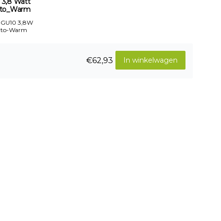
 3,8 Watt
to_Warm
 GU10 3,8W
-to-Warm
€62,93
In winkelwagen