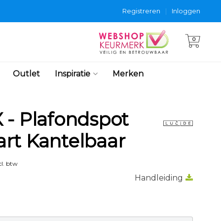
Registreren
|
Inloggen
0
Outlet
Inspiratie
Merken
 - Plafondspot
rt Kantelbaar
l. btw
Handleiding