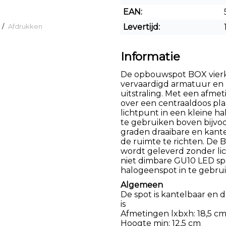
EAN:
/
Afdrukken
Levertijd:
Informatie
De opbouwspot BOX vierka
vervaardigd armatuur en 
uitstraling. Met een afmet
over een centraaldoos plaat
lichtpunt in een kleine hal
te gebruiken boven bijvoo
graden draaibare en kante
de ruimte te richten. De 
wordt geleverd zonder li
niet dimbare GU10 LED sp
halogeenspot in te gebru
Algemeen
De spot is kantelbaar en 
is
Afmetingen lxbxh: 18,5 cm 
Hoogte min: 12,5 cm