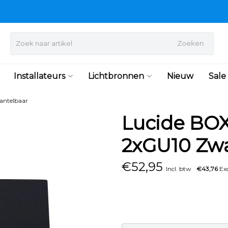
Zoeken
Installateurs
Lichtbronnen
Nieuw
Sale
antelbaar
Lucide BOX
2xGU10 Zwa
€
52,95
Incl. btw
€43,76
Exc