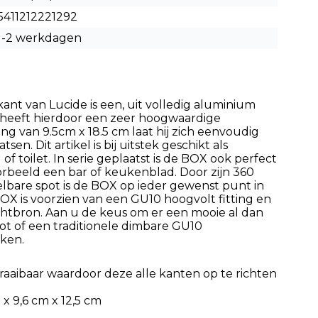
5411212221292
1-2 werkdagen
nt van Lucide is een, uit volledig aluminium
heeft hierdoor een zeer hoogwaardige
ing van 9.5cm x 18.5 cm laat hij zich eenvoudig
sen. Dit artikel is bij uitstek geschikt als
 of toilet. In serie geplaatst is de BOX ook perfect
rbeeld een bar of keukenblad. Door zijn 360
lbare spot is de BOX op ieder gewenst punt in
BOX is voorzien van een GU10 hoogvolt fitting en
chtbron. Aan u de keus om er een mooie al dan
ot of een traditionele dimbare GU10
iken.
draaibaar waardoor deze alle kanten op te richten
x 9,6 cm x 12,5 cm