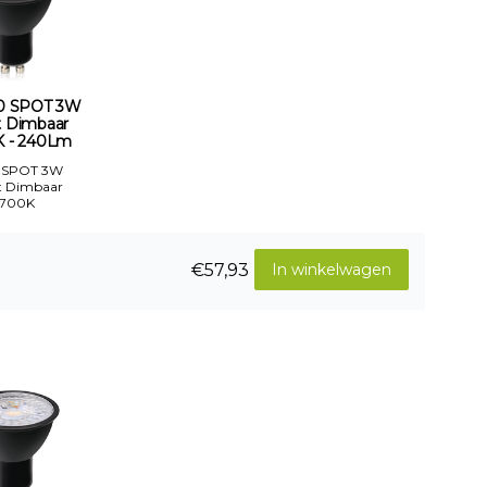
0 SPOT 3W
t Dimbaar
 - 240Lm
 SPOT 3W
t Dimbaar
2700K
€57,93
In winkelwagen