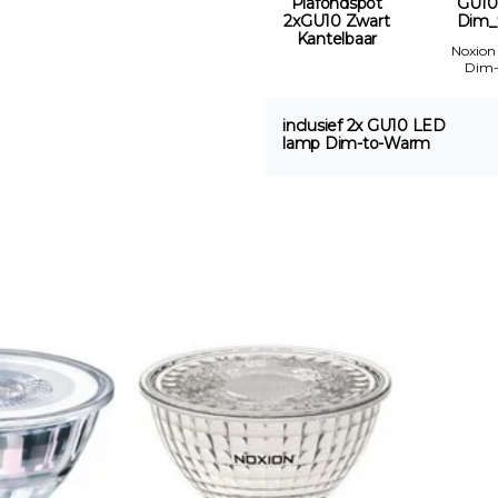
Plafondspot
GU10
2xGU10 Zwart
Dim_
Kantelbaar
Noxion
Dim
inclusief 2x GU10 LED
lamp Dim-to-Warm