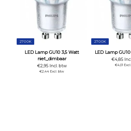
2700K
2700K
LED Lamp GU10 3,5 Watt
LED Lamp GU10
niet_dimbaar
€4,85 Inc
€4,01 Excl
€2,95 Incl. btw
€2,44 Excl. btw