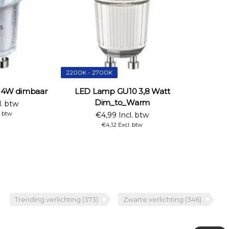
2200K - 2700K
 4W dimbaar
LED Lamp GU10 3,8 Watt
Dim_to_Warm
l. btw
. btw
€4,99 Incl. btw
€4,12 Excl. btw
Trending verlichting
(373)
Zwarte verlichting
(346)