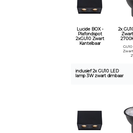
Lucide BOX -
2x GU1
Plafondspot
Zwar
2xGU10 Zwart
2700K
Kantelbaar
GU10
Zwar
inclusief 2x GU10 LED
lamp 3W zwart dimbaar