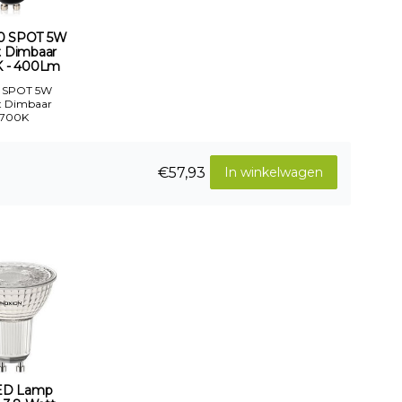
0 SPOT 5W
t Dimbaar
 - 400Lm
 SPOT 5W
t Dimbaar
2700K
€57,93
In winkelwagen
ED Lamp