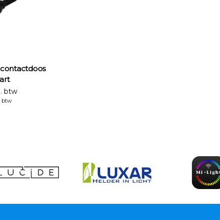
lcontactdoos
art
l. btw
. btw