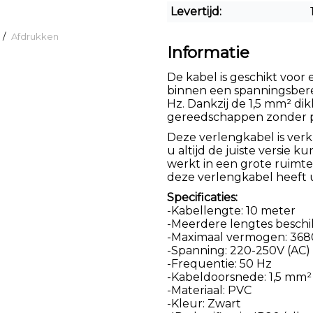
Levertijd:
/
Afdrukken
Informatie
De kabel is geschikt voor
binnen een spanningsberei
Hz. Dankzij de 1,5 mm² di
gereedschappen zonder p
Deze verlengkabel is verk
u altijd de juiste versie k
werkt in een grote ruimte
deze verlengkabel heeft u
Specificaties:
-Kabellengte: 10 meter
-Meerdere lengtes beschi
-Maximaal vermogen: 36
-Spanning: 220-250V (AC)
-Frequentie: 50 Hz
-Kabeldoorsnede: 1,5 mm²
-Materiaal: PVC
-Kleur: Zwart