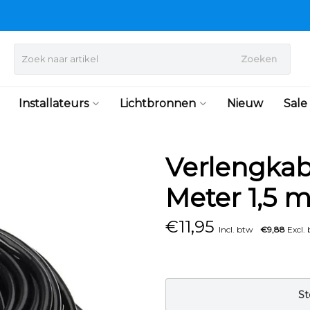
Zoeken
Installateurs
Lichtbronnen
Nieuw
Sale
Verlengkab
Meter 1,5 
€
11,95
Incl. btw
€9,88
Excl.
St