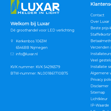
Klantens
Contact
Over Luxar
Welkom bij Luxar
Beste prijs-
Dé groothandel voor LED verlichting
Staffelkorti
Betaalmet
Kerkenbos 1063M
Verzenden 
6546BB Nijmegen
Installateur
info@luxar.nl
Veel gestel
Installatie 
KVK nummer: KVK 54296579
Algemene 
BTW-nummer: NL001861710B75
Privacy poli
Disclaimer
Sitemap
Lichtkleur
IP-Waarde