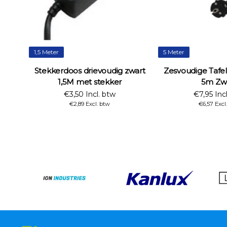
1,5 Meter
5 Meter
Stekkerdoos drievoudig zwart
Zesvoudige Tafe
1,5M met stekker
5m Zw
€3,50 Incl. btw
€7,95 Inc
€2,89 Excl. btw
€6,57 Excl