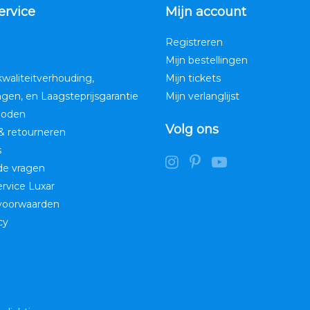
ervice
Mijn account
Registreren
Mijn bestellingen
kwaliteitverhouding,
Mijn tickets
ngen, en Laagsteprijsgarantie
Mijn verlanglijst
hoden
Volg ons
& retourneren
s
de vragen
service Luxar
voorwaarden
cy